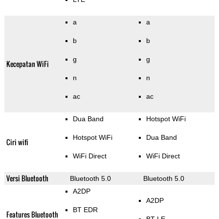
a
a
b
b
g
g
Kecepatan WiFi
n
n
ac
ac
Dua Band
Hotspot WiFi
Hotspot WiFi
Dua Band
Ciri wifi
WiFi Direct
WiFi Direct
Versi Bluetooth
Bluetooth 5.0
Bluetooth 5.0
A2DP
A2DP
BT EDR
Features Bluetooth