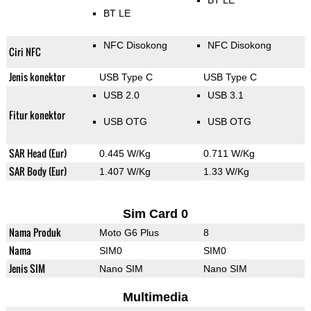
BT LE
BT LE
NFC Disokong
NFC Disokong
Ciri NFC
Jenis konektor
USB Type C
USB Type C
USB 2.0
USB 3.1
Fitur konektor
USB OTG
USB OTG
SAR Head (Eur)
0.445 W/Kg
0.711 W/Kg
SAR Body (Eur)
1.407 W/Kg
1.33 W/Kg
Sim Card 0
Nama Produk
Moto G6 Plus
8
Nama
SIM0
SIM0
Jenis SIM
Nano SIM
Nano SIM
Multimedia