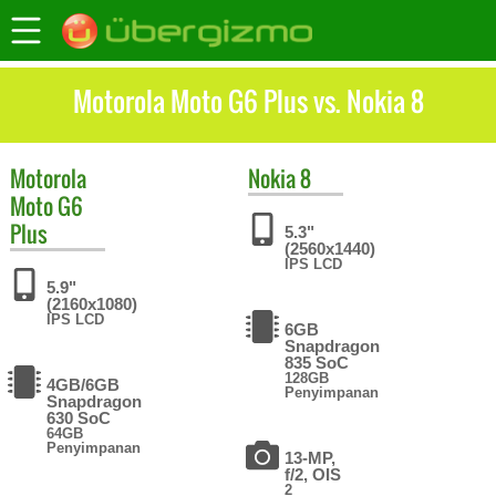
Motorola Moto G6 Plus vs. Nokia 8
Motorola
Nokia
8
Moto G6
Plus
5.3"
(2560x1440)
IPS LCD
5.9"
(2160x1080)
IPS LCD
6GB
Snapdragon
835 SoC
128GB
4GB/6GB
Penyimpanan
Snapdragon
630 SoC
64GB
Penyimpanan
13-MP,
f/2, OIS
2