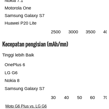
Nokia 7.1
Motorola One
Samsung Galaxy S7
Huawei P20 Lite
2500
3000
3500
40
Kecepatan pengisian (mAh/mn)
Tinggi lebih Baik
OnePlus 6
LG G6
Nokia 8
Samsung Galaxy S7
30
40
50
60
70
Moto G6 Plus vs. LG G6