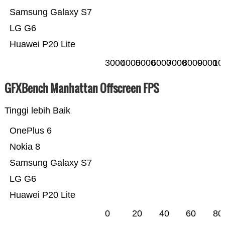
Samsung Galaxy S7
LG G6
Huawei P20 Lite
3000
4000
5000
6000
7000
8000
9000
10
GFXBench Manhattan Offscreen FPS
Tinggi lebih Baik
OnePlus 6
Nokia 8
Samsung Galaxy S7
LG G6
Huawei P20 Lite
0
20
40
60
80