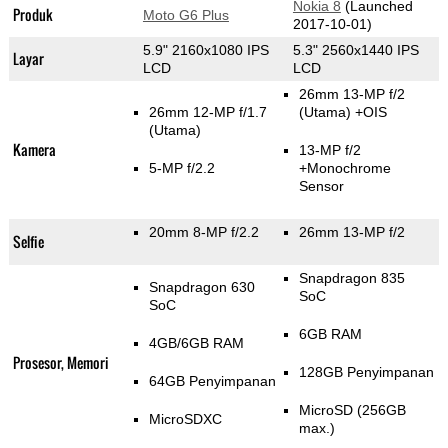
Nokia 8
(Launched
Produk
Moto G6 Plus
2017-10-01)
5.9" 2160x1080 IPS
5.3" 2560x1440 IPS
Layar
LCD
LCD
26mm 13-MP f/2
26mm 12-MP f/1.7
(Utama)
+OIS
(Utama)
Kamera
13-MP f/2
5-MP f/2.2
+Monochrome
Sensor
20mm 8-MP f/2.2
26mm 13-MP f/2
Selfie
Snapdragon 835
Snapdragon 630
SoC
SoC
6GB RAM
4GB/6GB RAM
Prosesor, Memori
128GB Penyimpanan
64GB Penyimpanan
MicroSD (256GB
MicroSDXC
max.)