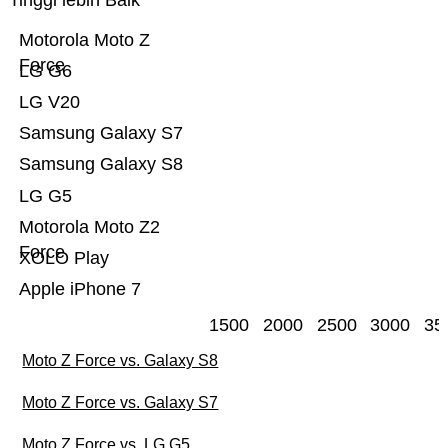
Tinggi lebih Baik
Motorola Moto Z
Force
LG G6
LG V20
Samsung Galaxy S7
Samsung Galaxy S8
LG G5
Motorola Moto Z2
Force
XOLO Play
Apple iPhone 7
1500
2000
2500
3000
35
Moto Z Force vs. Galaxy S8
Moto Z Force vs. Galaxy S7
Moto Z Force vs. LG G5