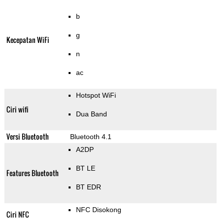
b
g
Kecepatan WiFi
n
ac
Hotspot WiFi
Ciri wifi
Dua Band
Versi Bluetooth
Bluetooth 4.1
A2DP
BT LE
Features Bluetooth
BT EDR
NFC Disokong
Ciri NFC