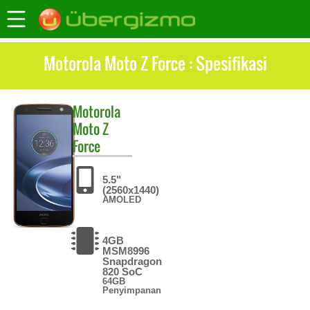
Motorola Moto Z Force : Spesifikasi
Motorola
Moto Z
Force
5.5"
(2560x1440)
AMOLED
4GB
MSM8996
Snapdragon
820 SoC
64GB
Penyimpanan