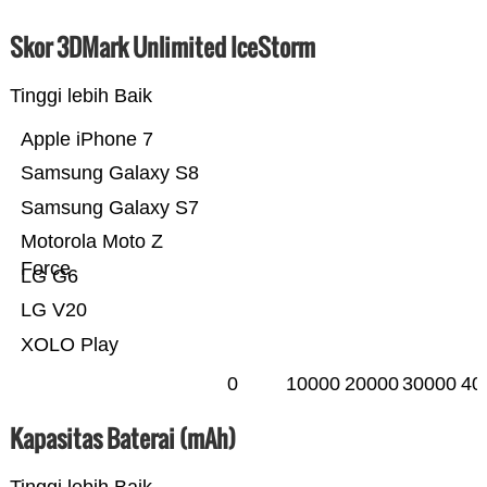
Skor 3DMark Unlimited IceStorm
Tinggi lebih Baik
Apple iPhone 7
Samsung Galaxy S8
Samsung Galaxy S7
Motorola Moto Z
Force
LG G6
LG V20
XOLO Play
0
10000
20000
30000
40
Kapasitas Baterai (mAh)