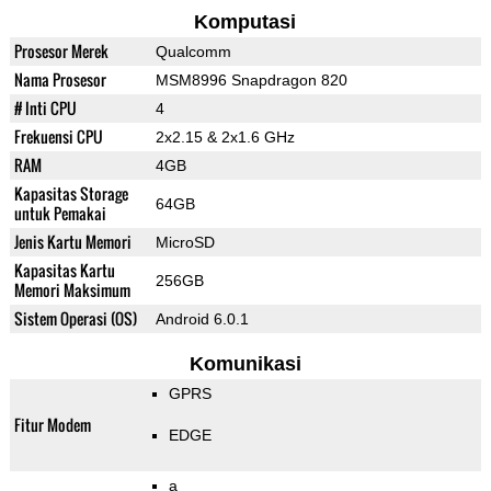
Komputasi
Prosesor Merek
Qualcomm
Nama Prosesor
MSM8996 Snapdragon 820
# Inti CPU
4
Frekuensi CPU
2x2.15 & 2x1.6 GHz
RAM
4GB
Kapasitas Storage
64GB
untuk Pemakai
Jenis Kartu Memori
MicroSD
Kapasitas Kartu
256GB
Memori Maksimum
Sistem Operasi (OS)
Android 6.0.1
Komunikasi
GPRS
Fitur Modem
EDGE
a