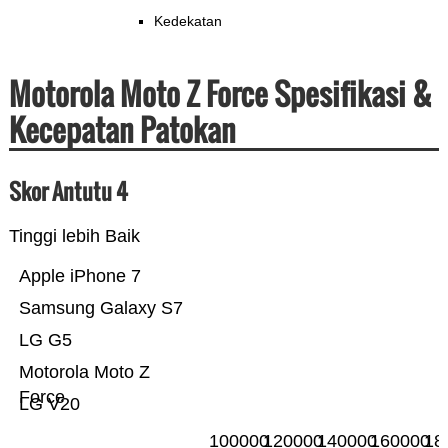
Kedekatan
Motorola Moto Z Force Spesifikasi &
Kecepatan Patokan
Skor Antutu 4
Tinggi lebih Baik
Apple iPhone 7
Samsung Galaxy S7
LG G5
Motorola Moto Z
Force
LG V20
100000
120000
140000
160000
18