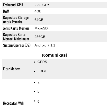
Frekuensi CPU
2.35 GHz
RAM
4GB
Kapasitas Storage
64GB
untuk Pemakai
Jenis Kartu Memori
MicroSD
Kapasitas Kartu
256GB
Memori Maksimum
Sistem Operasi (OS)
Android 7.1.1
Komunikasi
GPRS
Fitur Modem
EDGE
a
b
g
Kecepatan WiFi