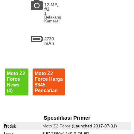
12-MP,
f/2
1
Belakang
Kamera
2730
mAh
Moto Z2
Moto Z2
Force
Force Harga
News
$345.
(4)
Pencarian
Spesifikasi Primer
Produk
Moto Z2 Force
(Launched 2017-07-01)
Layar
5.5" 2560x1440 P-OLED