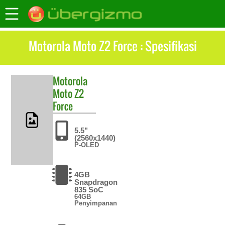
Motorola Moto Z2 Force : Spesifikasi
Motorola
Moto Z2
Force
5.5"
(2560x1440)
P-OLED
4GB
Snapdragon
835 SoC
64GB
Penyimpanan