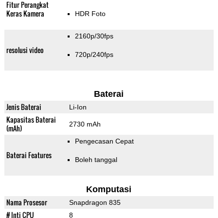
Fitur Perangkat
Keras Kamera
HDR Foto
2160p/30fps
resolusi video
720p/240fps
Baterai
Jenis Baterai
Li-Ion
Kapasitas Baterai
2730 mAh
(mAh)
Pengecasan Cepat
Baterai Features
Boleh tanggal
Komputasi
Nama Prosesor
Snapdragon 835
# Inti CPU
8