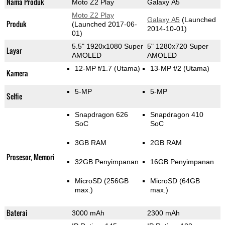
Nama Produk
Moto Z2 Play
Galaxy A5
Moto Z2 Play
Galaxy A5
(Launched
Produk
(Launched 2017-06-
2014-10-01)
01)
5.5" 1920x1080 Super
5" 1280x720 Super
Layar
AMOLED
AMOLED
12-MP f/1.7
(Utama)
13-MP f/2
(Utama)
Kamera
5-MP
5-MP
Selfie
Snapdragon 626
Snapdragon 410
SoC
SoC
3GB RAM
2GB RAM
Prosesor, Memori
32GB Penyimpanan
16GB Penyimpanan
MicroSD (256GB
MicroSD (64GB
max.)
max.)
Baterai
3000 mAh
2300 mAh