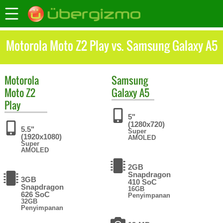
Motorola Moto Z2 Play vs. Samsung Galaxy A5
Motorola
Samsung
Moto Z2
Galaxy A5
Play
5"
(1280x720)
5.5"
Super
(1920x1080)
AMOLED
Super
AMOLED
2GB
Snapdragon
3GB
410 SoC
Snapdragon
16GB
626 SoC
Penyimpanan
32GB
Penyimpanan