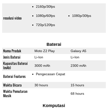
2160p/30fps
1080p/60fps
1080p/30fps
resolusi video
720p/120fps
Baterai
Nama Produk
Moto Z2 Play
Galaxy A5
Jenis Baterai
Li-Ion
Li-Ion
Kapasitas Baterai
3000 mAh
2300 mAh
(mAh)
Pengecasan Cepat
Baterai Features
Waktu Bicara
30 hours
15 hours
Waktu Pemutaran
68 hours
Musik
Komputasi