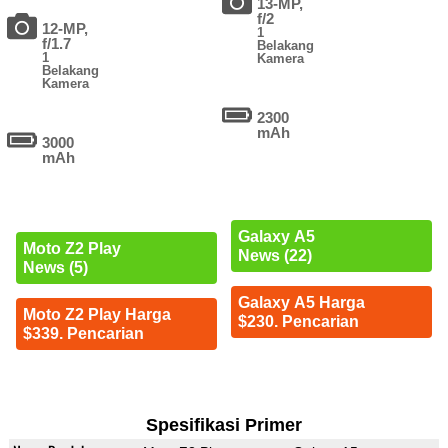
13-MP,
f/2
12-MP,
1
f/1.7
Belakang
1
Kamera
Belakang
Kamera
2300
mAh
3000
mAh
Galaxy A5
Moto Z2 Play
News (22)
News (5)
Galaxy A5 Harga
Moto Z2 Play Harga
$230. Pencarian
$339. Pencarian
Spesifikasi Primer