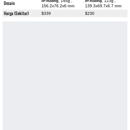
IP Rating
, 145g
,
IP Rating
, 123g
,
Desain
156.2x76.2x6 mm
139.3x69.7x6.7 mm
Harga (Sekitar)
$339
$230