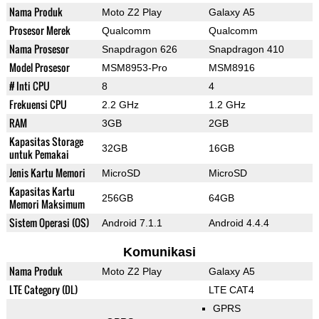
Nama Produk
Moto Z2 Play
Galaxy A5
Prosesor Merek
Qualcomm
Qualcomm
Nama Prosesor
Snapdragon 626
Snapdragon 410
Model Prosesor
MSM8953-Pro
MSM8916
# Inti CPU
8
4
Frekuensi CPU
2.2 GHz
1.2 GHz
RAM
3GB
2GB
Kapasitas Storage
32GB
16GB
untuk Pemakai
Jenis Kartu Memori
MicroSD
MicroSD
Kapasitas Kartu
256GB
64GB
Memori Maksimum
Sistem Operasi (OS)
Android 7.1.1
Android 4.4.4
Komunikasi
Nama Produk
Moto Z2 Play
Galaxy A5
LTE Category (DL)
LTE CAT4
GPRS