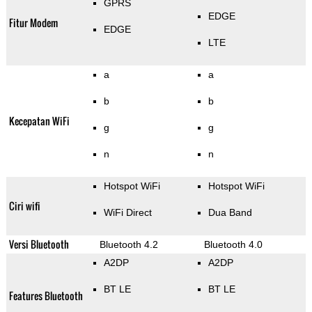
GPRS
EDGE
Fitur Modem
EDGE
LTE
a
a
b
b
Kecepatan WiFi
g
g
n
n
Hotspot WiFi
Hotspot WiFi
Ciri wifi
WiFi Direct
Dua Band
Versi Bluetooth
Bluetooth 4.2
Bluetooth 4.0
A2DP
A2DP
BT LE
BT LE
Features Bluetooth