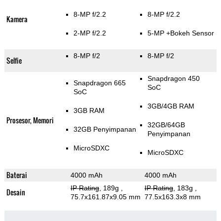
8-MP f/2.2
8-MP f/2.2
Kamera
2-MP f/2.2
5-MP
+Bokeh Sensor
8-MP f/2
8-MP f/2
Selfie
Snapdragon 450
Snapdragon 665
SoC
SoC
3GB/4GB RAM
3GB RAM
Prosesor, Memori
32GB/64GB
32GB Penyimpanan
Penyimpanan
MicroSDXC
MicroSDXC
Baterai
4000 mAh
4000 mAh
IP Rating
, 189g
,
IP Rating
, 183g
,
Desain
75.7x161.87x9.05 mm
77.5x163.3x8 mm