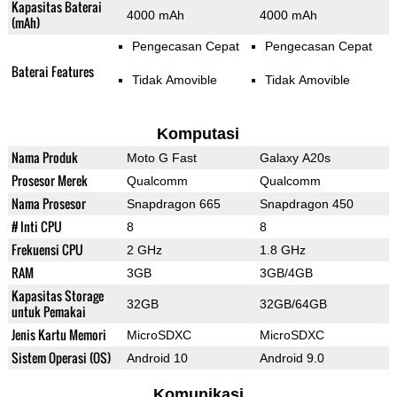
Kapasitas Baterai
4000 mAh
4000 mAh
(mAh)
Pengecasan Cepat
Pengecasan Cepat
Baterai Features
Tidak Amovible
Tidak Amovible
Komputasi
Nama Produk
Moto G Fast
Galaxy A20s
Prosesor Merek
Qualcomm
Qualcomm
Nama Prosesor
Snapdragon 665
Snapdragon 450
# Inti CPU
8
8
Frekuensi CPU
2 GHz
1.8 GHz
RAM
3GB
3GB/4GB
Kapasitas Storage
32GB
32GB/64GB
untuk Pemakai
Jenis Kartu Memori
MicroSDXC
MicroSDXC
Sistem Operasi (OS)
Android 10
Android 9.0
Komunikasi