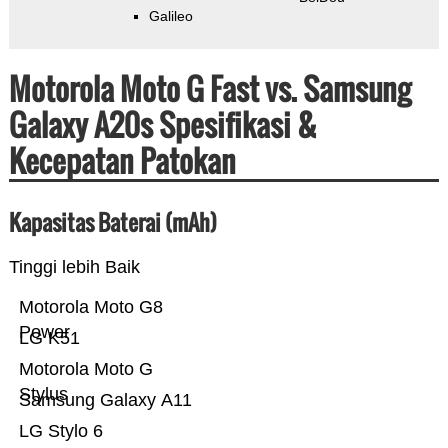
Galileo
Motorola Moto G Fast vs. Samsung
Galaxy A20s Spesifikasi &
Kecepatan Patokan
Kapasitas Baterai (mAh)
Tinggi lebih Baik
Motorola Moto G8
Power
LG K51
Motorola Moto G
Stylus
Samsung Galaxy A11
LG Stylo 6