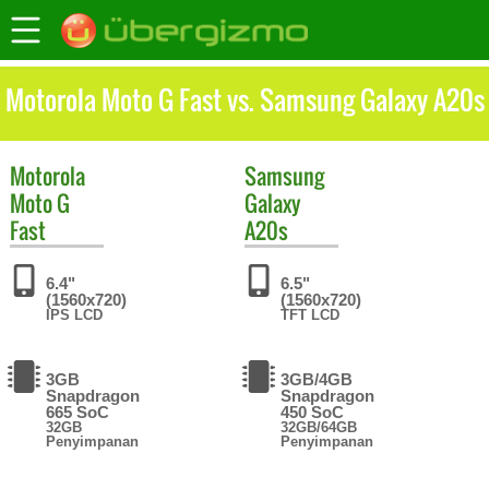
Motorola Moto G Fast vs. Samsung Galaxy A20s
Motorola
Samsung
Moto G
Galaxy
Fast
A20s
6.4"
6.5"
(1560x720)
(1560x720)
IPS LCD
TFT LCD
3GB
3GB/4GB
Snapdragon
Snapdragon
665 SoC
450 SoC
32GB
32GB/64GB
Penyimpanan
Penyimpanan