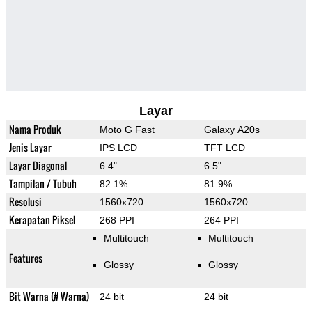
Layar
Nama Produk
Moto G Fast
Galaxy A20s
Jenis Layar
IPS LCD
TFT LCD
Layar Diagonal
6.4"
6.5"
Tampilan / Tubuh
82.1%
81.9%
Resolusi
1560x720
1560x720
Kerapatan Piksel
268 PPI
264 PPI
Multitouch
Multitouch
Features
Glossy
Glossy
Bit Warna (# Warna)
24 bit
24 bit