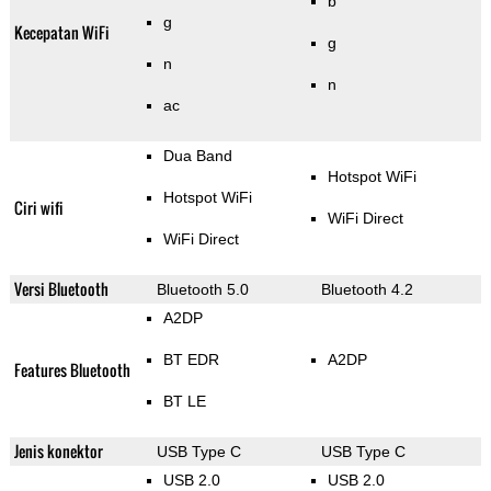
b
g
Kecepatan WiFi
g
n
n
ac
Dua Band
Hotspot WiFi
Hotspot WiFi
Ciri wifi
WiFi Direct
WiFi Direct
Versi Bluetooth
Bluetooth 5.0
Bluetooth 4.2
A2DP
BT EDR
A2DP
Features Bluetooth
BT LE
Jenis konektor
USB Type C
USB Type C
USB 2.0
USB 2.0