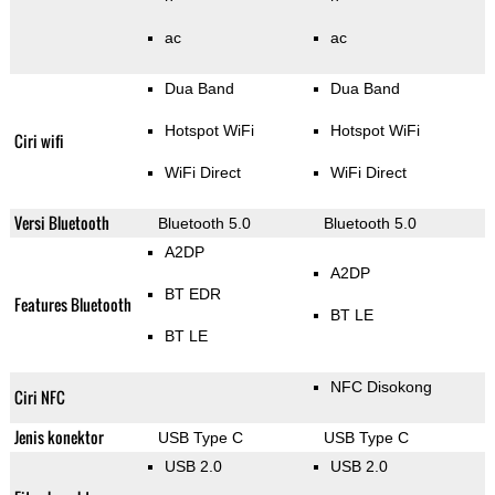
ac
ac
Dua Band
Dua Band
Hotspot WiFi
Hotspot WiFi
Ciri wifi
WiFi Direct
WiFi Direct
Versi Bluetooth
Bluetooth 5.0
Bluetooth 5.0
A2DP
A2DP
BT EDR
Features Bluetooth
BT LE
BT LE
NFC Disokong
Ciri NFC
Jenis konektor
USB Type C
USB Type C
USB 2.0
USB 2.0