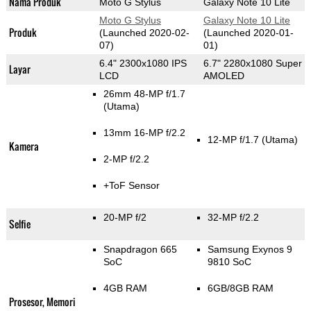
Nama Produk
Moto G Stylus
Galaxy Note 10 Lite
Moto G Stylus
Galaxy Note 10 Lite
Produk
(Launched 2020-02-
(Launched 2020-01-
07)
01)
6.4" 2300x1080 IPS
6.7" 2280x1080 Super
Layar
LCD
AMOLED
26mm 48-MP f/1.7
(Utama)
13mm 16-MP f/2.2
12-MP f/1.7
(Utama)
Kamera
2-MP f/2.2
+ToF Sensor
20-MP f/2
32-MP f/2.2
Selfie
Snapdragon 665
Samsung Exynos 9
SoC
9810 SoC
4GB RAM
6GB/8GB RAM
Prosesor, Memori