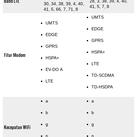
Band LTE
28, 3, 38, 39, 4, 40,
30, 34, 38, 39, 4, 40,
41, 5, 7, 8
41, 5, 66, 7, 71, 8
UMTS
UMTS
EDGE
EDGE
GPRS
GPRS
HSPA+
Fitur Modem
HSPA+
LTE
EV-DO A
TD-SCDMA
LTE
TD-HSDPA
a
a
b
b
g
g
Kecepatan WiFi
n
n