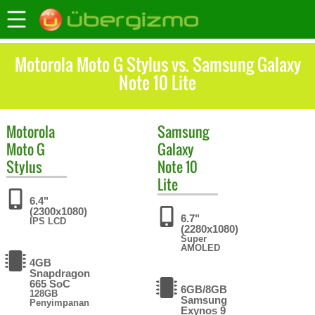
Motorola Moto G Stylus vs. Samsung Galaxy
Note 10 Lite
Motorola
Samsung
Moto G
Galaxy
Stylus
Note 10
Lite
6.4"
(2300x1080)
6.7"
IPS LCD
(2280x1080)
Super
AMOLED
4GB
Snapdragon
665 SoC
6GB/8GB
128GB
Samsung
Penyimpanan
Exynos 9