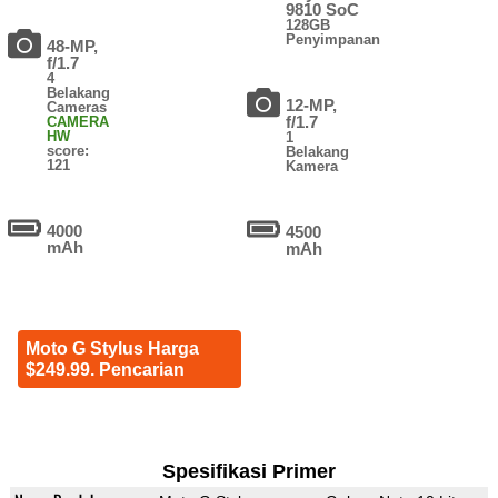
9810 SoC
128GB
Penyimpanan
48-MP,
f/1.7
4
Belakang
12-MP,
Cameras
f/1.7
CAMERA
HW
1
score:
Belakang
121
Kamera
4000
4500
mAh
mAh
Moto G Stylus Harga
$249.99. Pencarian
Spesifikasi Primer