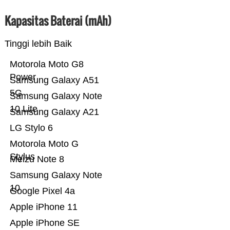
Kapasitas Baterai (mAh)
Tinggi lebih Baik
Motorola Moto G8
Power
Samsung Galaxy A51
5G
Samsung Galaxy Note
10 Lite
Samsung Galaxy A21
LG Stylo 6
Motorola Moto G
Stylus
Meizu Note 8
Samsung Galaxy Note
10
Google Pixel 4a
Apple iPhone 11
Apple iPhone SE