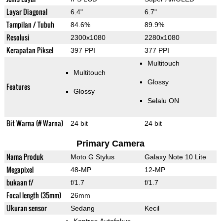
Layar Diagonal
6.4"
6.7"
Tampilan / Tubuh
84.6%
89.9%
Resolusi
2300x1080
2280x1080
Kerapatan Piksel
397 PPI
377 PPI
Multitouch
Multitouch
Glossy
Features
Glossy
Selalu ON
Bit Warna (# Warna)
24 bit
24 bit
Primary Camera
Nama Produk
Moto G Stylus
Galaxy Note 10 Lite
Megapixel
48-MP
12-MP
bukaan f/
f/1.7
f/1.7
Focal length (35mm)
26mm
Ukuran sensor
Sedang
Kecil