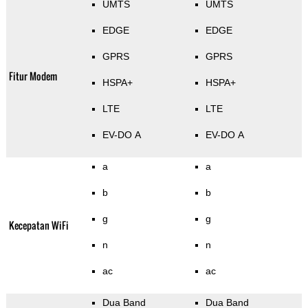
UMTS
UMTS
EDGE
EDGE
GPRS
GPRS
Fitur Modem
HSPA+
HSPA+
LTE
LTE
EV-DO A
EV-DO A
a
a
b
b
g
g
Kecepatan WiFi
n
n
ac
ac
Dua Band
Dua Band