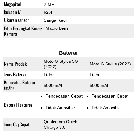
Megapixel
2-MP
bukaan f/
f/2.4
Ukuran sensor
Sangat kecil
Fitur Perangkat Keras
Macro Lens
Kamera
Baterai
Moto G Stylus 5G
Nama Produk
Moto G Stylus (2022)
(2022)
Jenis Baterai
Li-Ion
Li-Ion
Kapasitas Baterai
5000 mAh
5000 mAh
(mAh)
Pengecasan Cepat
Pengecasan Cepat
Baterai Features
Tidak Amovible
Tidak Amovible
Qualcomm Quick
Jenis Caj Cepat
Charge 3.0