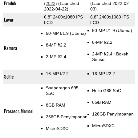
Produk
(2022)
(Launched
(Launched 2022-02-
2022-04-22)
03)
6.8" 2460x1080 IPS
6.8" 2460x1080 IPS
Layar
LCD
LCD
50-MP f/1.9
(Utama)
50-MP f/1.9
(Utama)
8-MP f/2.2
8-MP f/2.2
Kamera
2-MP f/2.4
+Bokeh
2-MP f/2.4
Sensor
16-MP f/2.2
16-MP f/2.2
Selfie
Snapdragon 695
Helio G88 SoC
SoC
6GB RAM
8GB RAM
Prosesor, Memori
128GB Penyimpanan
256GB Penyimpanan
MicroSDXC
MicroSDXC