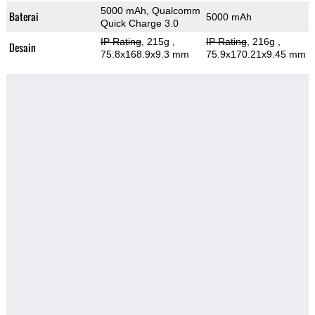
5000 mAh, Qualcomm
Baterai
5000 mAh
Quick Charge 3.0
IP Rating
, 215g
,
IP Rating
, 216g
,
Desain
75.8x168.9x9.3 mm
75.9x170.21x9.45 mm