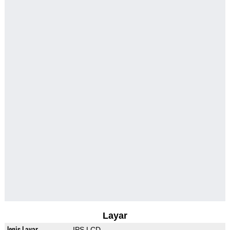
Layar
Jenis Layar
IPS LCD