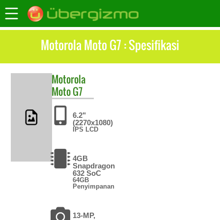
Motorola Moto G7 : Spesifikasi
Motorola
Moto G7
6.2"
(2270x1080)
IPS LCD
4GB
Snapdragon
632 SoC
64GB
Penyimpanan
13-MP,