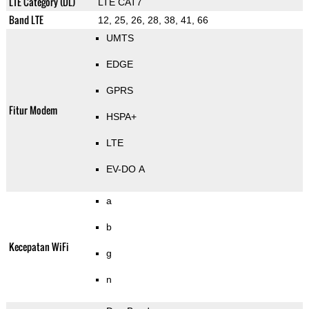
LTE Category (DL)
LTE CAT7
Band LTE
12, 25, 26, 28, 38, 41, 66
UMTS
EDGE
GPRS
Fitur Modem
HSPA+
LTE
EV-DO A
a
b
Kecepatan WiFi
g
n