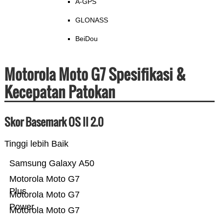
A-GPS
GLONASS
BeiDou
Motorola Moto G7 Spesifikasi &
Kecepatan Patokan
Skor Basemark OS II 2.0
Tinggi lebih Baik
Samsung Galaxy A50
Motorola Moto G7
Plus
Motorola Moto G7
Power
Motorola Moto G7