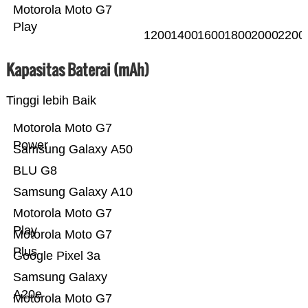
Motorola Moto G7
Play
1200
1400
1600
1800
2000
2200
Kapasitas Baterai (mAh)
Tinggi lebih Baik
Motorola Moto G7
Power
Samsung Galaxy A50
BLU G8
Samsung Galaxy A10
Motorola Moto G7
Play
Motorola Moto G7
Plus
Google Pixel 3a
Samsung Galaxy
A20e
Motorola Moto G7