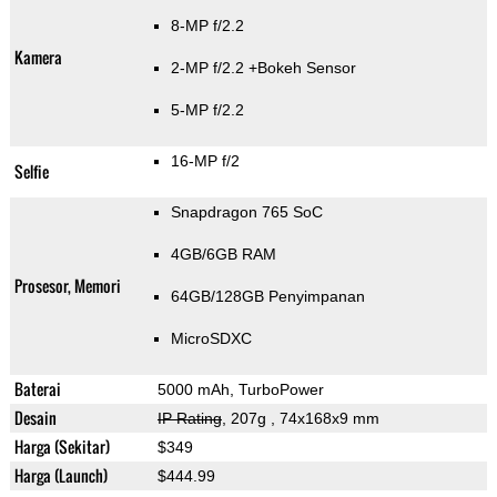
8-MP f/2.2
Kamera
2-MP f/2.2
+Bokeh Sensor
5-MP f/2.2
16-MP f/2
Selfie
Snapdragon 765 SoC
4GB/6GB RAM
Prosesor, Memori
64GB/128GB Penyimpanan
MicroSDXC
Baterai
5000 mAh, TurboPower
Desain
IP Rating
, 207g
, 74x168x9 mm
Harga (Sekitar)
$349
Harga (Launch)
$444.99