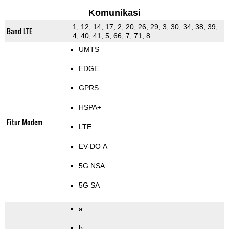
Komunikasi
1, 12, 14, 17, 2, 20, 26, 29, 3, 30, 34, 38, 39,
Band LTE
4, 40, 41, 5, 66, 7, 71, 8
UMTS
EDGE
GPRS
HSPA+
Fitur Modem
LTE
EV-DO A
5G NSA
5G SA
a
b