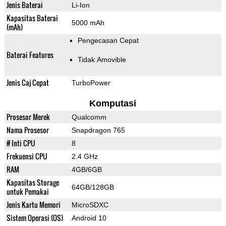
Jenis Baterai
Li-Ion
Kapasitas Baterai
5000 mAh
(mAh)
Pengecasan Cepat
Baterai Features
Tidak Amovible
Jenis Caj Cepat
TurboPower
Komputasi
Prosesor Merek
Qualcomm
Nama Prosesor
Snapdragon 765
# Inti CPU
8
Frekuensi CPU
2.4 GHz
RAM
4GB/6GB
Kapasitas Storage
64GB/128GB
untuk Pemakai
Jenis Kartu Memori
MicroSDXC
Sistem Operasi (OS)
Android 10