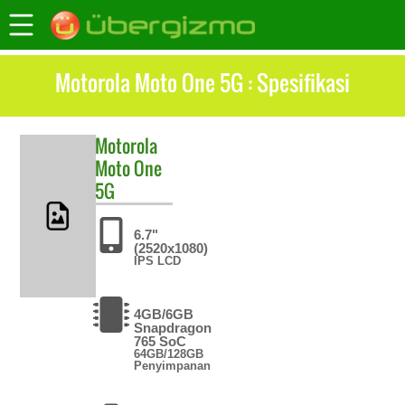
Motorola Moto One 5G : Spesifikasi
Motorola
Moto One
5G
6.7"
(2520x1080)
IPS LCD
4GB/6GB
Snapdragon
765 SoC
64GB/128GB
Penyimpanan