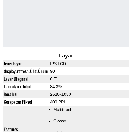
Layar
Jenis Layar
IPS LCD
display_refresh_Ühz_Ünum
90
Layar Diagonal
6.7"
Tampilan / Tubuh
84.3%
Resolusi
2520x1080
Kerapatan Piksel
409 PPI
Multitouch
Glossy
Features