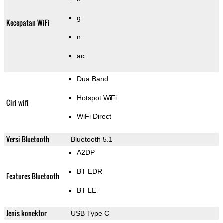
g
Kecepatan WiFi
n
ac
Dua Band
Hotspot WiFi
Ciri wifi
WiFi Direct
Versi Bluetooth
Bluetooth 5.1
A2DP
BT EDR
Features Bluetooth
BT LE
Jenis konektor
USB Type C