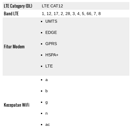
LTE Category (DL)
LTE CAT12
Band LTE
1, 12, 17, 2, 28, 3, 4, 5, 66, 7, 8
UMTS
EDGE
GPRS
Fitur Modem
HSPA+
LTE
a
b
g
Kecepatan WiFi
n
ac