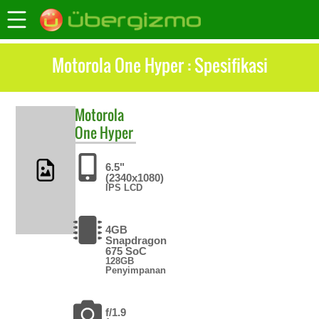
Motorola One Hyper : Spesifikasi
Motorola
One Hyper
6.5"
(2340x1080)
IPS LCD
4GB
Snapdragon
675 SoC
128GB
Penyimpanan
f/1.9