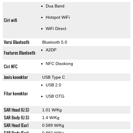
Dua Band
Hotspot WiFi
Ciri wifi
WiFi Direct
Versi Bluetooth
Bluetooth 5.0
A2DP
Features Bluetooth
NFC Disokong
Ciri NFC
Jenis konektor
USB Type C
USB 2.0
Fitur konektor
USB OTG
SAR Head (U.S)
1.01 W/Kg
SAR Body (U.S)
1.4 W/Kg
SAR Head (Eur)
0.589 W/Kg
SAR Body (Eur)