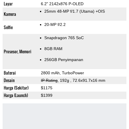
Layar
6.2" 2142x876 P-OLED
25mm 48-MP f/1.7
(Utama)
+OIS
Kamera
20-MP f/2.2
Selfie
Snapdragon 765 SoC
8GB RAM
Prosesor, Memori
256GB Penyimpanan
Baterai
2800 mAh, TurboPower
Desain
IP Rating
, 192g
, 72.6x91.7x16 mm
Harga (Sekitar)
$1175
Harga (Launch)
$1399