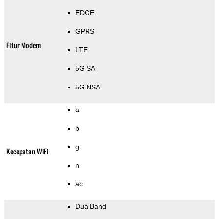
EDGE
GPRS
Fitur Modem
LTE
5G SA
5G NSA
a
b
g
Kecepatan WiFi
n
ac
Dua Band