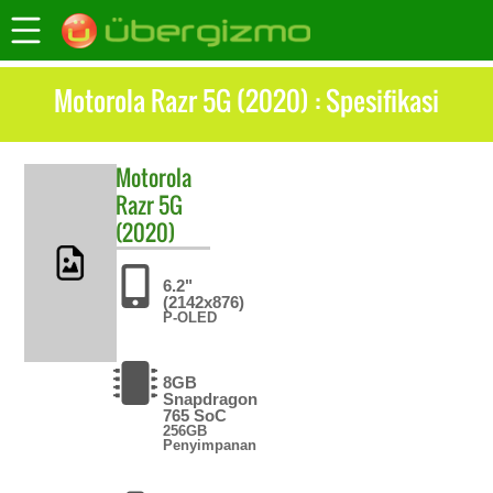
Motorola Razr 5G (2020) : Spesifikasi
Motorola
Razr 5G
(2020)
6.2"
(2142x876)
P-OLED
8GB
Snapdragon
765 SoC
256GB
Penyimpanan