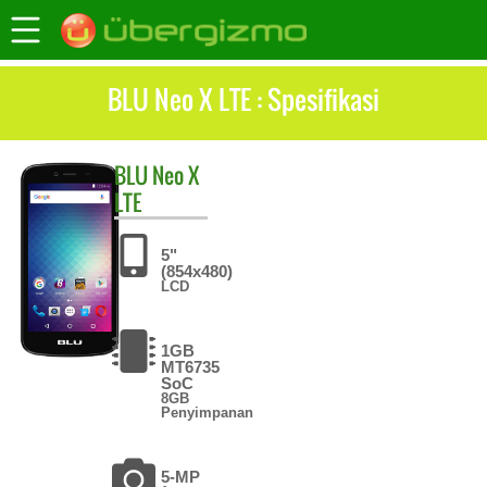
BLU Neo X LTE : Spesifikasi
BLU
Neo X
LTE
5"
(854x480)
LCD
1GB
MT6735
SoC
8GB
Penyimpanan
5-MP