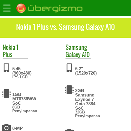
Nokia 1 Plus vs. Samsung Galaxy A10
Nokia
1
Samsung
Plus
Galaxy A10
5.45"
6.2"
(960x480)
(1520x720)
IPS LCD
2GB
1GB
Samsung
MT6739WW
Exynos 7
SoC
Octa 7884
8GB
SoC
Penyimpanan
32GB
Penyimpanan
8-MP