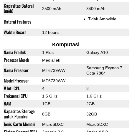
Kapasitas Baterai
2500 mAh
3400 mAh
(mAh)
Tidak Amovible
Baterai Features
Waktu Bicara
12 hours
Komputasi
Nama Produk
1 Plus
Galaxy A10
Prosesor Merek
MediaTek
Samsung Exynos 7
Nama Prosesor
MT6739WW
Octa 7884
Model Prosesor
MT6739WW
# Inti CPU
4
8
Frekuensi CPU
1.5 GHz
1.6 GHz
RAM
1GB
2GB
Kapasitas Storage
8GB
32GB
untuk Pemakai
Jenis Kartu Memori
MicroSDXC
MicroSDXC
Sistem Operasi (OS)