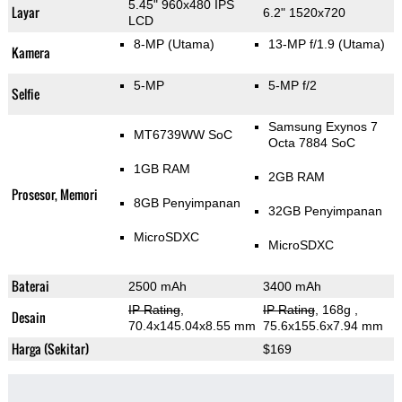
5.45" 960x480 IPS
Layar
6.2" 1520x720
LCD
8-MP
(Utama)
13-MP f/1.9
(Utama)
Kamera
5-MP
5-MP f/2
Selfie
Samsung Exynos 7
MT6739WW SoC
Octa 7884 SoC
1GB RAM
2GB RAM
Prosesor, Memori
8GB Penyimpanan
32GB Penyimpanan
MicroSDXC
MicroSDXC
Baterai
2500 mAh
3400 mAh
IP Rating
,
IP Rating
, 168g
,
Desain
70.4x145.04x8.55 mm
75.6x155.6x7.94 mm
Harga (Sekitar)
$169