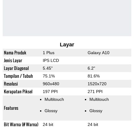
Layar
Nama Produk
1 Plus
Galaxy A10
Jenis Layar
IPS LCD
Layar Diagonal
5.45"
6.2"
Tampilan / Tubuh
75.1%
81.6%
Resolusi
960x480
1520x720
Kerapatan Piksel
197 PPI
271 PPI
Multitouch
Multitouch
Features
Glossy
Glossy
Bit Warna (# Warna)
24 bit
24 bit