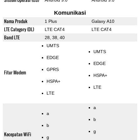
Android 9.0
Android 9.0
Komunikasi
Nama Produk
1 Plus
Galaxy A10
LTE Category (DL)
LTE CAT4
LTE CAT4
Band LTE
28, 38, 40
UMTS
UMTS
EDGE
EDGE
GPRS
Fitur Modem
HSPA+
HSPA+
LTE
LTE
a
a
b
b
g
Kecepatan WiFi
g