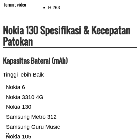
format video
H.263
Nokia 130 Spesifikasi & Kecepatan
Patokan
Kapasitas Baterai (mAh)
Tinggi lebih Baik
Nokia 6
Nokia 3310 4G
Nokia 130
Samsung Metro 312
Samsung Guru Music
2
Nokia 105