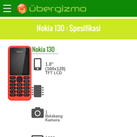
Nokia 130 : Spesifikasi
Nokia
130
1.8"
(160x128)
TFT LCD
1
Belakang
Kamera