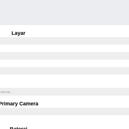
Layar
 warna)
Primary Camera
Baterai