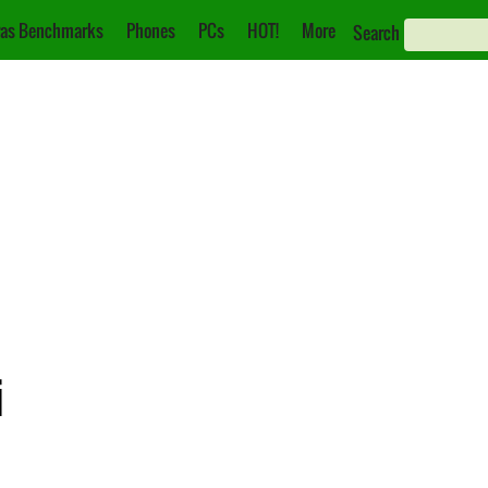
as Benchmarks
Phones
PCs
HOT!
More
Search
i