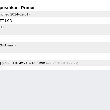
pesifikasi Primer
nched 2014-02-01)
TFT LCD
ma)
2GB max.)
6g
, 116.4x50.3x13.2 mm
(2.9oz)
(4.58 x 1.98 x 0.52 inches)