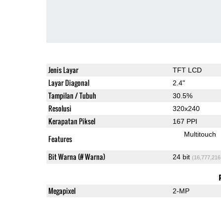
Jenis Layar
TFT LCD
Layar Diagonal
2.4"
Tampilan / Tubuh
30.5%
Resolusi
320x240
Kerapatan Piksel
167 PPI
Multitouch
Features
Bit Warna (# Warna)
24 bit
(16,777,216
Megapixel
2-MP