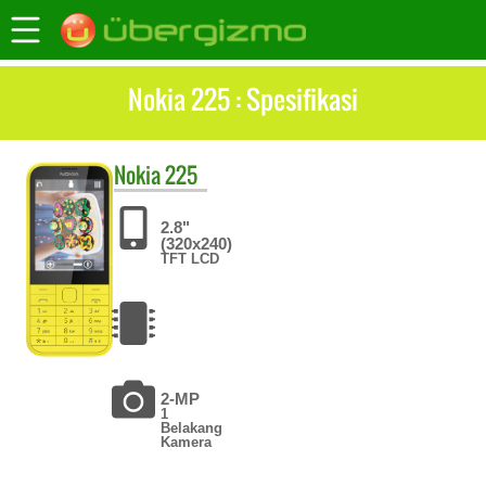
Nokia 225 : Spesifikasi
Nokia
225
2.8"
(320x240)
TFT LCD
2-MP
1
Belakang
Kamera