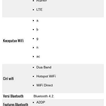
HSPA+
LTE
a
b
g
Kecepatan WiFi
n
ac
Dua Band
Hotspot WiFi
Ciri wifi
WiFi Direct
Versi Bluetooth
Bluetooth 4.2
A2DP
Features Bluetooth