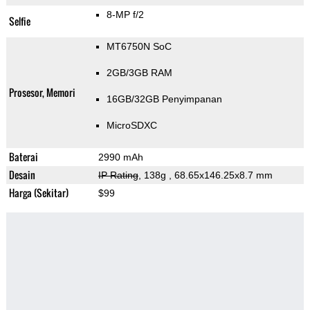
8-MP f/2
Selfie
MT6750N SoC
2GB/3GB RAM
Prosesor, Memori
16GB/32GB Penyimpanan
MicroSDXC
Baterai
2990 mAh
Desain
IP Rating
, 138g
, 68.65x146.25x8.7 mm
Harga (Sekitar)
$99