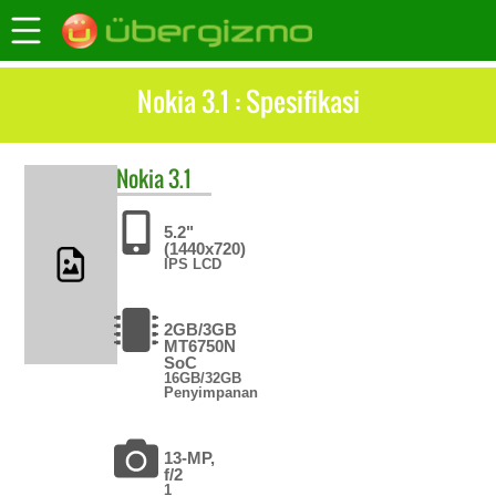
Nokia 3.1 : Spesifikasi
Nokia
3.1
5.2"
(1440x720)
IPS LCD
2GB/3GB
MT6750N
SoC
16GB/32GB
Penyimpanan
13-MP,
f/2
1