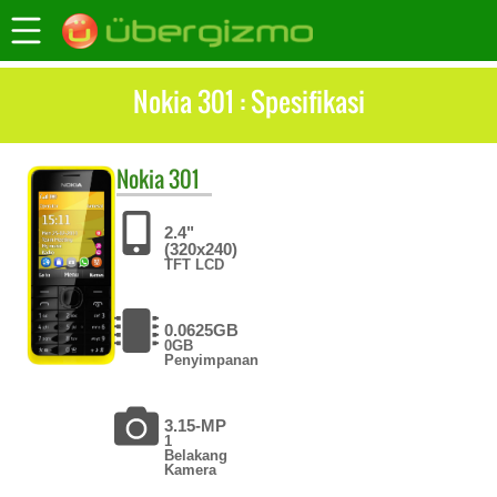
Nokia 301 : Spesifikasi
Nokia
301
2.4"
(320x240)
TFT LCD
0.0625GB
0GB
Penyimpanan
3.15-MP
1
Belakang
Kamera