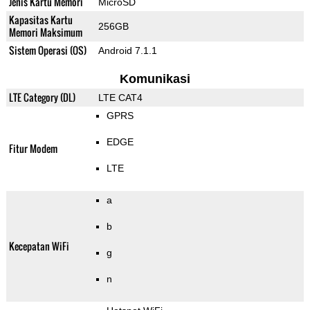
Jenis Kartu Memori
MicroSD
Kapasitas Kartu
256GB
Memori Maksimum
Sistem Operasi (OS)
Android 7.1.1
Komunikasi
LTE Category (DL)
LTE CAT4
GPRS
EDGE
Fitur Modem
LTE
a
b
Kecepatan WiFi
g
n