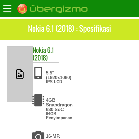
Nokia 6.1 (2018) : Spesifikasi
Nokia
6.1
(2018)
5.5"
(1920x1080)
IPS LCD
4GB
Snapdragon
630 SoC
64GB
Penyimpanan
16-MP,