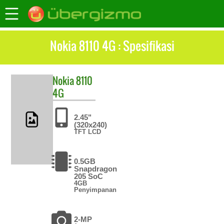
Nokia 8110 4G : Spesifikasi
Nokia
8110
4G
2.45"
(320x240)
TFT LCD
0.5GB
Snapdragon
205 SoC
4GB
Penyimpanan
2-MP