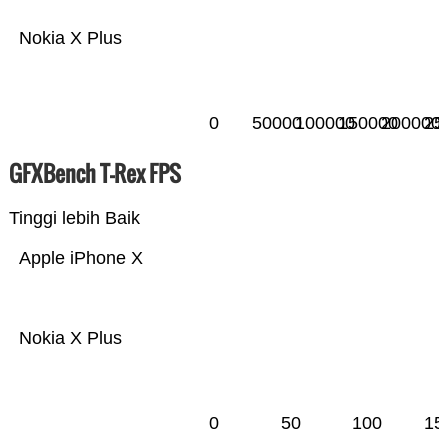
Nokia X Plus
0
50000
100000
150000
200000
25
GFXBench T-Rex FPS
Tinggi lebih Baik
Apple iPhone X
Nokia X Plus
0
50
100
15