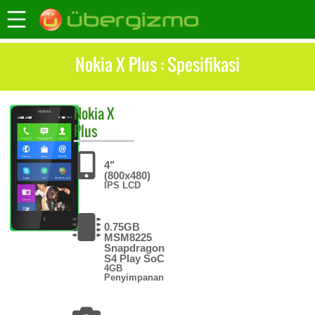
Nokia X Plus : Spesifikasi
Nokia
X
Plus
4"
(800x480)
IPS LCD
0.75GB
MSM8225
Snapdragon
S4 Play SoC
4GB
Penyimpanan