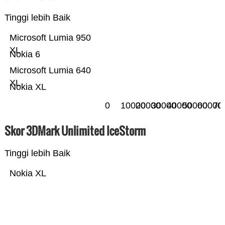
Tinggi lebih Baik
Microsoft Lumia 950
XL
Nokia 6
Microsoft Lumia 640
XL
Nokia XL
0
10000
20000
30000
40000
50000
60000
70
Skor 3DMark Unlimited IceStorm
Tinggi lebih Baik
Nokia XL