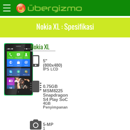
Nokia XL : Spesifikasi
Nokia
XL
5"
(800x480)
IPS LCD
0.75GB
MSM8225
Snapdragon
S4 Play SoC
4GB
Penyimpanan
5-MP
1