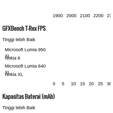
1900
2000
2100
2200
23
GFXBench T-Rex FPS
Tinggi lebih Baik
Microsoft Lumia 950
XL
Nokia 6
Microsoft Lumia 640
XL
Nokia XL
0
5
10
15
20
25
30
Kapasitas Baterai (mAh)
Tinggi lebih Baik