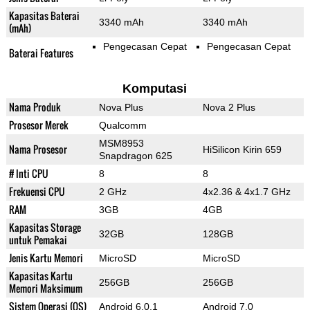
Kapasitas Baterai
3340 mAh
3340 mAh
(mAh)
Pengecasan Cepat
Pengecasan Cepat
Baterai Features
Komputasi
Nama Produk
Nova Plus
Nova 2 Plus
Prosesor Merek
Qualcomm
MSM8953
Nama Prosesor
HiSilicon Kirin 659
Snapdragon 625
# Inti CPU
8
8
Frekuensi CPU
2 GHz
4x2.36 & 4x1.7 GHz
RAM
3GB
4GB
Kapasitas Storage
32GB
128GB
untuk Pemakai
Jenis Kartu Memori
MicroSD
MicroSD
Kapasitas Kartu
256GB
256GB
Memori Maksimum
Sistem Operasi (OS)
Android 6.0.1
Android 7.0