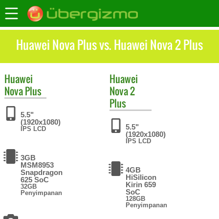
Huawei Nova Plus vs. Huawei Nova 2 Plus
Huawei
Huawei
Nova Plus
Nova 2
Plus
5.5"
(1920x1080)
5.5"
IPS LCD
(1920x1080)
IPS LCD
3GB
MSM8953
4GB
Snapdragon
HiSilicon
625 SoC
Kirin 659
32GB
SoC
Penyimpanan
128GB
Penyimpanan