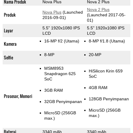
Nama Produk
Nova Plus
Nova 2 Plus
Nova 2 Plus
Nova Plus
(Launched
Produk
(Launched 2017-05-
2016-09-01)
01)
5.5" 1920x1080 IPS
5.5" 1920x1080 IPS
Layar
LCD
LCD
16-MP f/2
(Utama)
8-MP f/1.8
(Utama)
Kamera
8-MP
20-MP
Selfie
MSM8953
HiSilicon Kirin 659
Snapdragon 625
SoC
SoC
4GB RAM
3GB RAM
Prosesor, Memori
128GB Penyimpanan
32GB Penyimpanan
MicroSD (256GB
MicroSD (256GB
max.)
max.)
Baterai
3340 mAh
3340 mAh