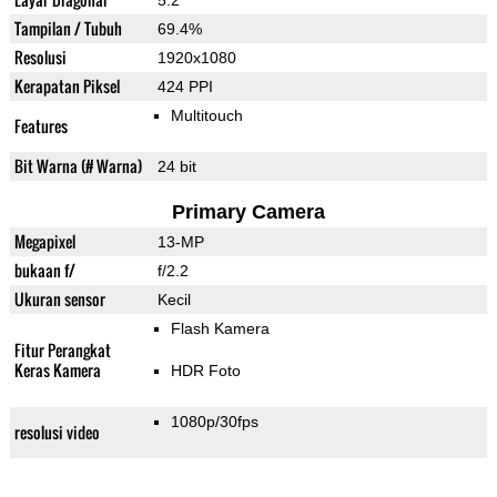
5.2"
Tampilan / Tubuh
69.4%
Resolusi
1920x1080
Kerapatan Piksel
424 PPI
Multitouch
Features
Bit Warna (# Warna)
24 bit
Primary Camera
Megapixel
13-MP
bukaan f/
f/2.2
Ukuran sensor
Kecil
Flash Kamera
Fitur Perangkat
Keras Kamera
HDR Foto
1080p/30fps
resolusi video