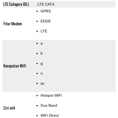
LTE Category (DL)
LTE CAT4
GPRS
EDGE
Fitur Modem
LTE
a
b
g
Kecepatan WiFi
n
ac
Hotspot WiFi
Dua Band
Ciri wifi
WiFi Direct