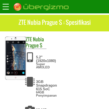
ZTE Nubia Prague S : Spesifikasi
ZTE
Nubia
Prague S
5.2"
(1920x1080)
Super
AMOLED
3GB
Snapdragon
615 SoC
64GB
Penyimpanan