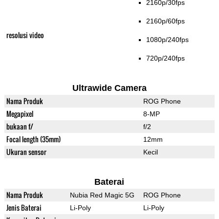
2160p/30fps
2160p/60fps
resolusi video
1080p/240fps
720p/240fps
Ultrawide Camera
Nama Produk
ROG Phone
Megapixel
8-MP
bukaan f/
f/2
Focal length (35mm)
12mm
Ukuran sensor
Kecil
Baterai
Nama Produk
Nubia Red Magic 5G
ROG Phone
Jenis Baterai
Li-Poly
Li-Poly