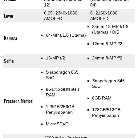
12)
04)
6.65" 2340x1080
6" 2160x1080
Layar
AMOLED
AMOLED
24mm 12-MP f/1.8
(Utama)
+OIS
64-MP f/1.8
(Utama)
Kamera
12mm 8-MP f/2
13-MP f/2
24mm 8-MP f/2
Selfie
Snapdragon 865
SoC
Snapdragon 845
SoC
8GB/12GB/16GB
RAM
8GB RAM
Prosesor, Memori
128GB/256GB
128GB/512GB
Penyimpanan
Penyimpanan
MicroSDXC