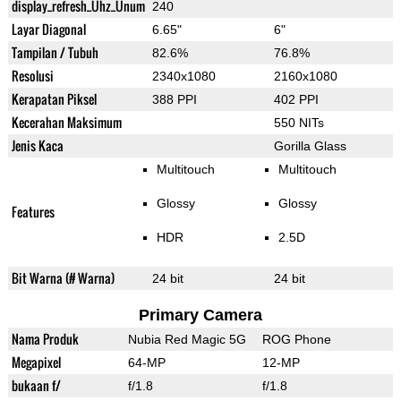
display_refresh_Ühz_Ünum
240
Layar Diagonal
6.65"
6"
Tampilan / Tubuh
82.6%
76.8%
Resolusi
2340x1080
2160x1080
Kerapatan Piksel
388 PPI
402 PPI
Kecerahan Maksimum
550 NITs
Jenis Kaca
Gorilla Glass
Multitouch
Multitouch
Glossy
Glossy
Features
HDR
2.5D
Bit Warna (# Warna)
24 bit
24 bit
Primary Camera
Nama Produk
Nubia Red Magic 5G
ROG Phone
Megapixel
64-MP
12-MP
bukaan f/
f/1.8
f/1.8