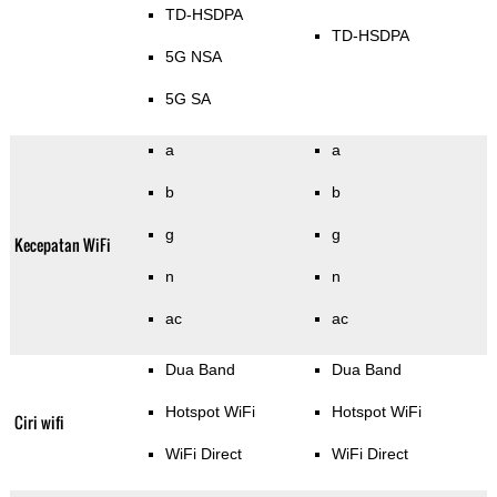
TD-HSDPA
TD-HSDPA
5G NSA
5G SA
a
a
b
b
g
g
Kecepatan WiFi
n
n
ac
ac
Dua Band
Dua Band
Hotspot WiFi
Hotspot WiFi
Ciri wifi
WiFi Direct
WiFi Direct