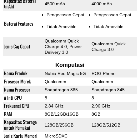
Kapasitas Baterai
4500 mAh
4000 mAh
(mAh)
Pengecasan Cepat
Pengecasan Cepat
Baterai Features
Tidak Amovible
Tidak Amovible
Qualcomm Quick
Qualcomm Quick
Jenis Caj Cepat
Charge 4.0, Power
Charge 3.0
Delivery 3.0
Komputasi
Nama Produk
Nubia Red Magic 5G
ROG Phone
Prosesor Merek
Qualcomm
Qualcomm
Nama Prosesor
Snapdragon 865
Snapdragon 845
# Inti CPU
8
8
Frekuensi CPU
2.84 GHz
2.96 GHz
RAM
8GB/12GB/16GB
8GB
Kapasitas Storage
128GB/256GB
128GB/512GB
untuk Pemakai
Jenis Kartu Memori
MicroSDXC