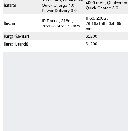
4500 mAh, Qualcomm
4000 mAh, Qualcomm
Baterai
Quick Charge 4.0,
Quick Charge 3.0
Power Delivery 3.0
IP68, 200g
,
IP Rating
, 218g
,
Desain
76.16x158.83x8.65
78x168.56x9.75 mm
mm
Harga (Sekitar)
$1200
Harga (Launch)
$1200