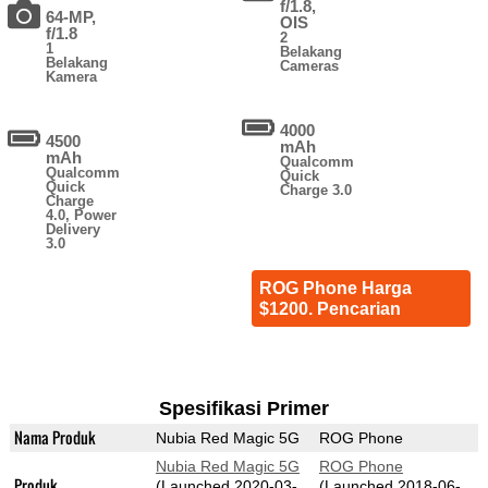
f/1.8,
64-MP,
OIS
f/1.8
2
1
Belakang
Belakang
Cameras
Kamera
4000
4500
mAh
mAh
Qualcomm
Qualcomm
Quick
Quick
Charge 3.0
Charge
4.0, Power
Delivery
3.0
ROG Phone Harga
$1200. Pencarian
Spesifikasi Primer
Nama Produk
Nubia Red Magic 5G
ROG Phone
Nubia Red Magic 5G
ROG Phone
Produk
(Launched 2020-03-
(Launched 2018-06-