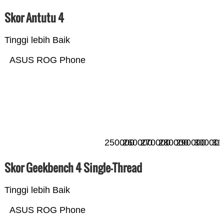
Skor Antutu 4
Tinggi lebih Baik
ASUS ROG Phone
250000
260000
270000
280000
290000
300000
31
Skor Geekbench 4 Single-Thread
Tinggi lebih Baik
ASUS ROG Phone