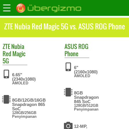
ZTE Nubia Red Magic 5G vs. ASUS ROG Phone
ZTE
Nubia
ASUS
ROG
Red Magic
Phone
5G
6"
(2160x1080)
6.65"
AMOLED
(2340x1080)
AMOLED
8GB
Snapdragon
8GB/12GB/16GB
845 SoC
Snapdragon 865
128GB/512GB
SoC
Penyimpanan
128GB/256GB
Penyimpanan
12-MP,