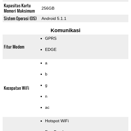
Kapasitas Kartu
256GB
Memori Maksimum
Sistem Operasi (OS)
Android 5.1.1
Komunikasi
GPRS
Fitur Modem
EDGE
a
b
g
Kecepatan WiFi
n
ac
Hotspot WiFi