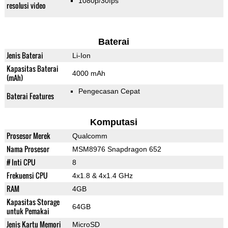
1080p/30fps
resolusi video
Baterai
Jenis Baterai
Li-Ion
Kapasitas Baterai
4000 mAh
(mAh)
Pengecasan Cepat
Baterai Features
Komputasi
Prosesor Merek
Qualcomm
Nama Prosesor
MSM8976 Snapdragon 652
# Inti CPU
8
Frekuensi CPU
4x1.8 & 4x1.4 GHz
RAM
4GB
Kapasitas Storage
64GB
untuk Pemakai
Jenis Kartu Memori
MicroSD