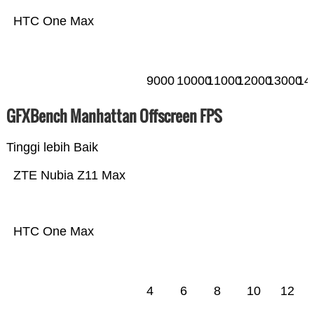
HTC One Max
9000
10000
11000
12000
13000
14
GFXBench Manhattan Offscreen FPS
Tinggi lebih Baik
ZTE Nubia Z11 Max
HTC One Max
4
6
8
10
12