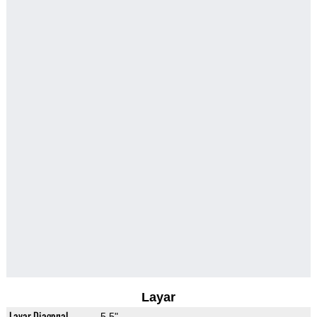
Layar
Layar Diagonal
5.5"