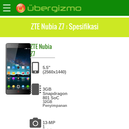
ZTE Nubia Z7 : Spesifikasi
ZTE
Nubia
Z7
5.5"
(2560x1440)
3GB
Snapdragon
801 SoC
32GB
Penyimpanan
13-MP
1