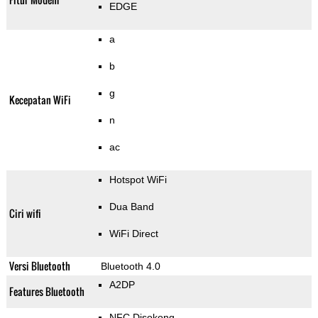
EDGE
a
b
g
Kecepatan WiFi
n
ac
Hotspot WiFi
Dua Band
Ciri wifi
WiFi Direct
Versi Bluetooth
Bluetooth 4.0
A2DP
Features Bluetooth
NFC Disokong