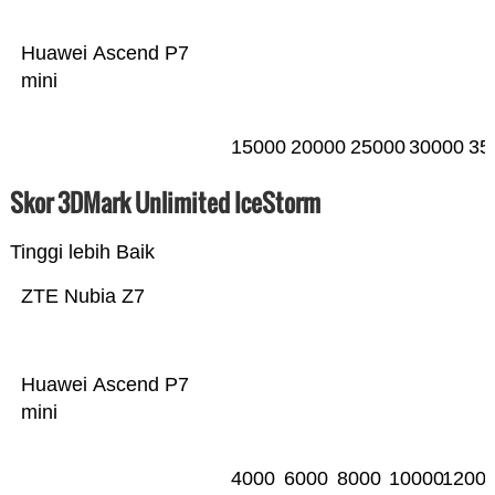
Huawei Ascend P7
mini
15000
20000
25000
30000
35
Skor 3DMark Unlimited IceStorm
Tinggi lebih Baik
ZTE Nubia Z7
Huawei Ascend P7
mini
4000
6000
8000
10000
1200