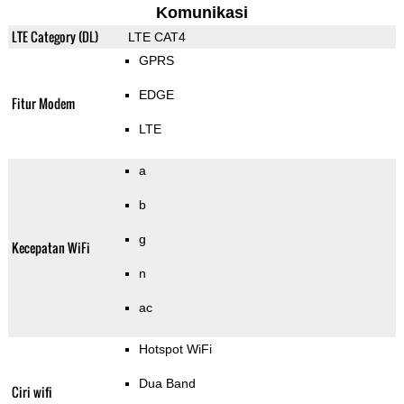
Komunikasi
LTE Category (DL)
LTE CAT4
GPRS
EDGE
Fitur Modem
LTE
a
b
g
Kecepatan WiFi
n
ac
Hotspot WiFi
Dua Band
Ciri wifi