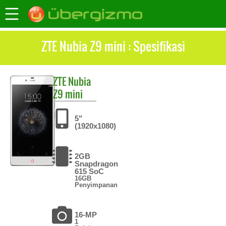
ZTE Nubia Z9 mini : Spesifikasi
ZTE
Nubia
Z9 mini
5"
(1920x1080)
2GB
Snapdragon
615 SoC
16GB
Penyimpanan
16-MP
1