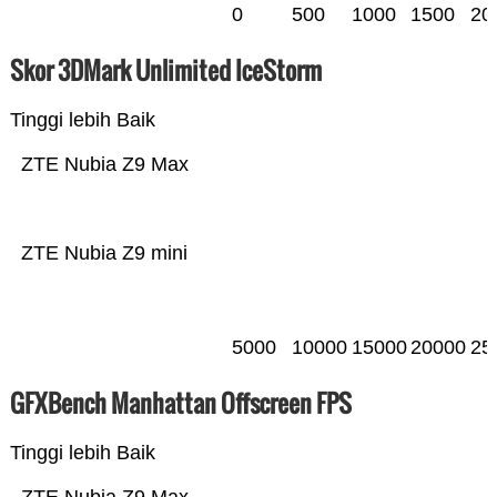
0
500
1000
1500
20
Skor 3DMark Unlimited IceStorm
Tinggi lebih Baik
ZTE Nubia Z9 Max
ZTE Nubia Z9 mini
5000
10000
15000
20000
25
GFXBench Manhattan Offscreen FPS
Tinggi lebih Baik