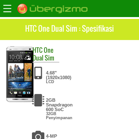
HTC One Dual Sim : Spesifikasi
HTC
One
Dual Sim
4.68"
(1920x1080)
LCD
2GB
Snapdragon
600 SoC
32GB
Penyimpanan
4-MP