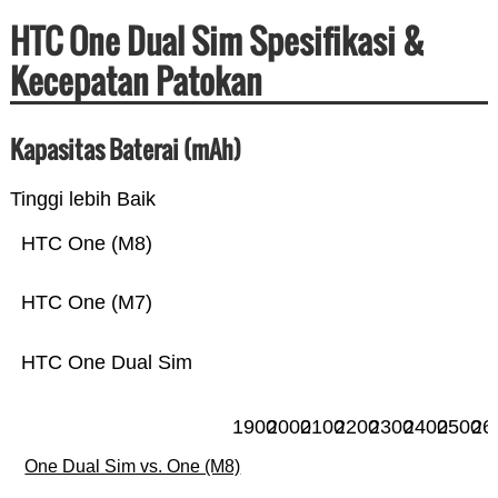
HTC One Dual Sim Spesifikasi &
Kecepatan Patokan
Kapasitas Baterai (mAh)
Tinggi lebih Baik
HTC One (M8)
HTC One (M7)
HTC One Dual Sim
1900
2000
2100
2200
2300
2400
2500
26
One Dual Sim vs. One (M8)