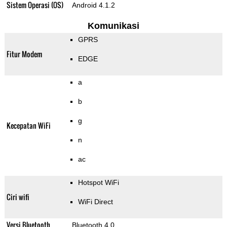
Sistem Operasi (OS)
Android 4.1.2
Komunikasi
GPRS
Fitur Modem
EDGE
a
b
g
Kecepatan WiFi
n
ac
Hotspot WiFi
Ciri wifi
WiFi Direct
Versi Bluetooth
Bluetooth 4.0