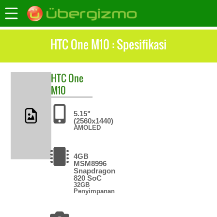
HTC One M10 : Spesifikasi
HTC
One
M10
5.15"
(2560x1440)
AMOLED
4GB
MSM8996
Snapdragon
820 SoC
32GB
Penyimpanan