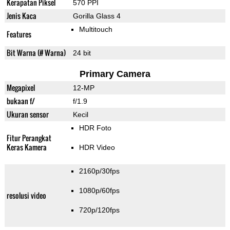
Kerapatan Piksel
570 PPI
Jenis Kaca
Gorilla Glass 4
Multitouch
Features
Bit Warna (# Warna)
24 bit
Primary Camera
Megapixel
12-MP
bukaan f/
f/1.9
Ukuran sensor
Kecil
HDR Foto
Fitur Perangkat
Keras Kamera
HDR Video
2160p/30fps
1080p/60fps
resolusi video
720p/120fps