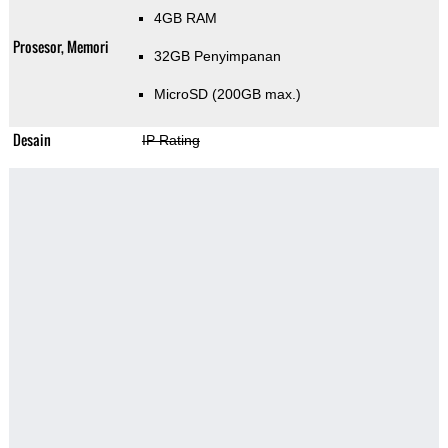
4GB RAM
Prosesor, Memori
32GB Penyimpanan
MicroSD (200GB max.)
Desain
IP Rating