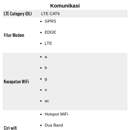
Komunikasi
LTE Category (DL)
LTE CAT6
GPRS
EDGE
Fitur Modem
LTE
a
b
g
Kecepatan WiFi
n
ac
Hotspot WiFi
Dua Band
Ciri wifi