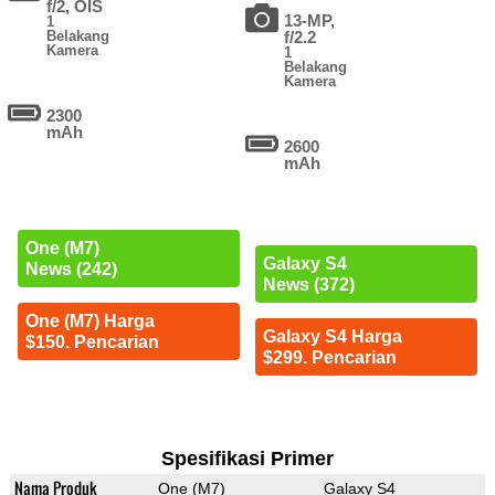
f/2, OIS
13-MP,
1
Belakang
f/2.2
Kamera
1
Belakang
Kamera
2300
mAh
2600
mAh
One (M7)
Galaxy S4
News (242)
News (372)
One (M7) Harga
Galaxy S4 Harga
$150. Pencarian
$299. Pencarian
Spesifikasi Primer
Nama Produk
One (M7)
Galaxy S4