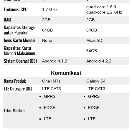
quad-core 1.6 &
Frekuensi CPU
1.7 GHz
quad-core 1.2 GHz
RAM
2GB
2GB
Kapasitas Storage
64GB
64GB
untuk Pemakai
Jenis Kartu Memori
None
MicroSD
Kapasitas Kartu
64GB
Memori Maksimum
Sistem Operasi (OS)
Android 4.1.2
Android 4.2.2
Komunikasi
Nama Produk
One (M7)
Galaxy S4
LTE Category (DL)
LTE CAT3
LTE CAT3
GPRS
GPRS
EDGE
EDGE
Fitur Modem
LTE
LTE