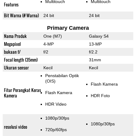
Multitouch
Multitouch
Features
Bit Warna (# Warna)
24 bit
24 bit
Primary Camera
Nama Produk
One (M7)
Galaxy S4
Megapixel
4-MP
13-MP
bukaan f/
f/2
f/2.2
Focal length (35mm)
31mm
Ukuran sensor
Kecil
Kecil
Penstabilan Optik
(OIS)
Flash Kamera
Fitur Perangkat Keras
Flash Kamera
Kamera
HDR Foto
HDR Video
1080p/30fps
1080p/30fps
resolusi video
720p/60fps