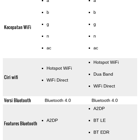
a
a
b
b
g
g
Kecepatan WiFi
n
n
ac
ac
Hotspot WiFi
Hotspot WiFi
Dua Band
Ciri wifi
WiFi Direct
WiFi Direct
Versi Bluetooth
Bluetooth 4.0
Bluetooth 4.0
A2DP
A2DP
BT LE
Features Bluetooth
BT EDR