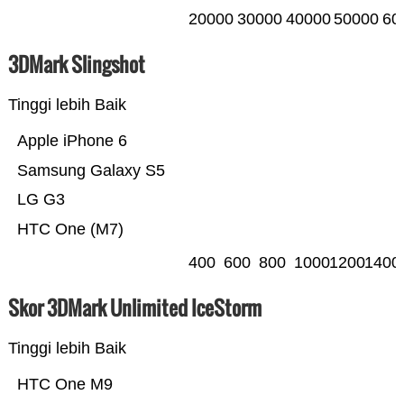
20000
30000
40000
50000
60
3DMark Slingshot
Tinggi lebih Baik
Apple iPhone 6
Samsung Galaxy S5
LG G3
HTC One (M7)
400
600
800
1000
1200
1400
Skor 3DMark Unlimited IceStorm
Tinggi lebih Baik
HTC One M9