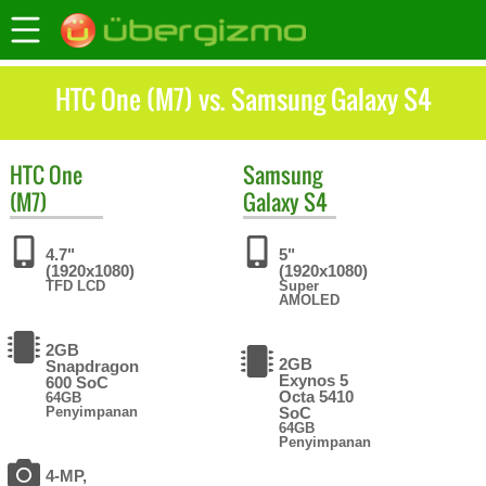
HTC One (M7) vs. Samsung Galaxy S4
HTC
One
Samsung
(M7)
Galaxy S4
4.7"
5"
(1920x1080)
(1920x1080)
TFD LCD
Super
AMOLED
2GB
2GB
Snapdragon
Exynos 5
600 SoC
Octa 5410
64GB
Penyimpanan
SoC
64GB
Penyimpanan
4-MP,