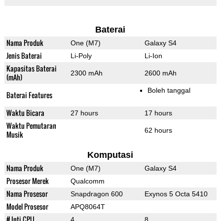
Baterai
Nama Produk
One (M7)
Galaxy S4
Jenis Baterai
Li-Poly
Li-Ion
Kapasitas Baterai
2300 mAh
2600 mAh
(mAh)
Boleh tanggal
Baterai Features
Waktu Bicara
27 hours
17 hours
Waktu Pemutaran
62 hours
Musik
Komputasi
Nama Produk
One (M7)
Galaxy S4
Prosesor Merek
Qualcomm
Nama Prosesor
Snapdragon 600
Exynos 5 Octa 5410
Model Prosesor
APQ8064T
# Inti CPU
4
8