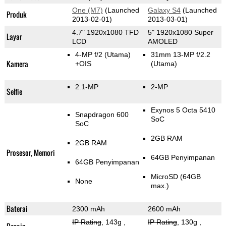
One (M7)
(Launched
Galaxy S4
(Launched
Produk
2013-02-01)
2013-03-01)
4.7" 1920x1080 TFD
5" 1920x1080 Super
Layar
LCD
AMOLED
4-MP f/2
(Utama)
31mm 13-MP f/2.2
Kamera
+OIS
(Utama)
2.1-MP
2-MP
Selfie
Exynos 5 Octa 5410
Snapdragon 600
SoC
SoC
2GB RAM
2GB RAM
Prosesor, Memori
64GB Penyimpanan
64GB Penyimpanan
MicroSD (64GB
None
max.)
Baterai
2300 mAh
2600 mAh
IP Rating
, 143g
,
IP Rating
, 130g
,