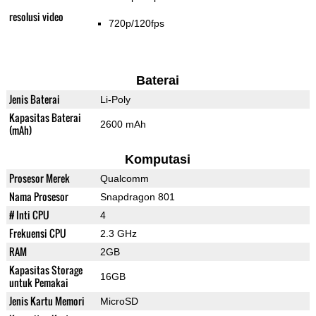
resolusi video
720p/120fps
Baterai
Jenis Baterai
Li-Poly
Kapasitas Baterai
2600 mAh
(mAh)
Komputasi
Prosesor Merek
Qualcomm
Nama Prosesor
Snapdragon 801
# Inti CPU
4
Frekuensi CPU
2.3 GHz
RAM
2GB
Kapasitas Storage
16GB
untuk Pemakai
Jenis Kartu Memori
MicroSD