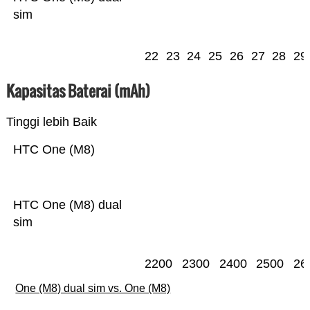
sim
22
23
24
25
26
27
28
29
Kapasitas Baterai (mAh)
Tinggi lebih Baik
HTC One (M8)
HTC One (M8) dual
sim
2200
2300
2400
2500
26
One (M8) dual sim vs. One (M8)