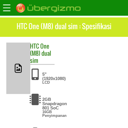
HTC One (M8) dual sim : Spesifikasi
HTC
One
(M8) dual
sim
5"
(1920x1080)
LCD
2GB
Snapdragon
801 SoC
16GB
Penyimpanan