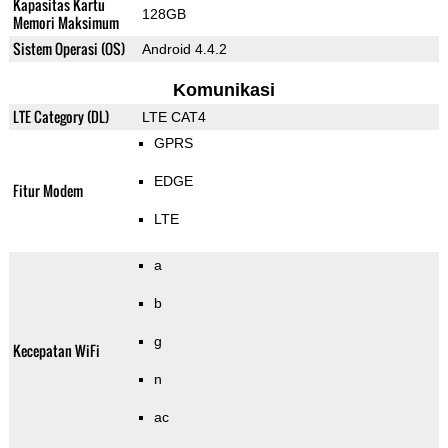
Kapasitas Kartu
128GB
Memori Maksimum
Sistem Operasi (OS)
Android 4.4.2
Komunikasi
LTE Category (DL)
LTE CAT4
GPRS
EDGE
Fitur Modem
LTE
a
b
g
Kecepatan WiFi
n
ac