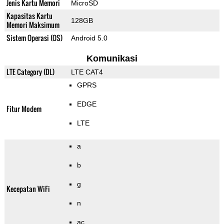
Jenis Kartu Memori
MicroSD
Kapasitas Kartu
128GB
Memori Maksimum
Sistem Operasi (OS)
Android 5.0
Komunikasi
LTE Category (DL)
LTE CAT4
GPRS
EDGE
Fitur Modem
LTE
a
b
g
Kecepatan WiFi
n
ac