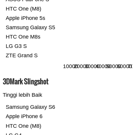
HTC One (M8)
Apple iPhone 5s
Samsung Galaxy S5
HTC One M8s
LG G3 S
ZTE Grand S
10000
20000
30000
40000
50000
60000
70
3DMark Slingshot
Tinggi lebih Baik
Samsung Galaxy S6
Apple iPhone 6
HTC One (M8)