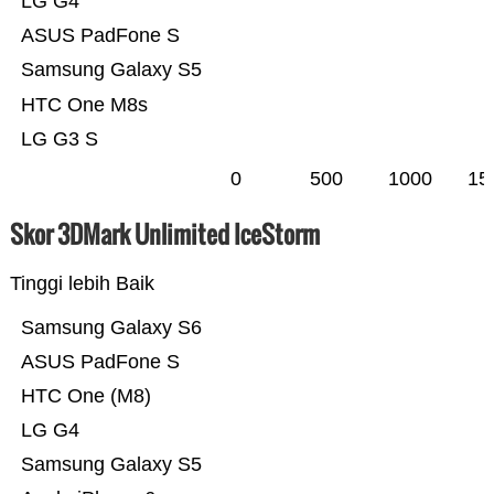
LG G4
ASUS PadFone S
Samsung Galaxy S5
HTC One M8s
LG G3 S
0
500
1000
15
Skor 3DMark Unlimited IceStorm
Tinggi lebih Baik
Samsung Galaxy S6
ASUS PadFone S
HTC One (M8)
LG G4
Samsung Galaxy S5