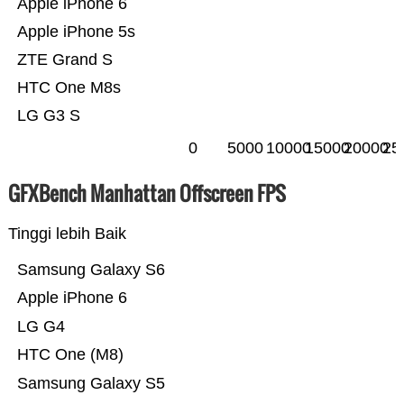
Apple iPhone 6
Apple iPhone 5s
ZTE Grand S
HTC One M8s
LG G3 S
0
5000
10000
15000
20000
25
GFXBench Manhattan Offscreen FPS
Tinggi lebih Baik
Samsung Galaxy S6
Apple iPhone 6
LG G4
HTC One (M8)
Samsung Galaxy S5