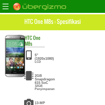
HTC One M8s : Spesifikasi
HTC
One
M8s
5"
(1920x1080)
LCD
2GB
Snapdragon
615 SoC
32GB
Penyimpanan
13-MP