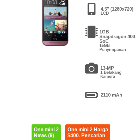
4.5" (1280x720)
LCD
1GB
Snapdragon 400
SoC
16GB
Penyimpanan
13-MP
1 Belakang
Kamera
2110 mAh
One mini 2
One mini 2 Harga
News (9)
$400. Pencarian