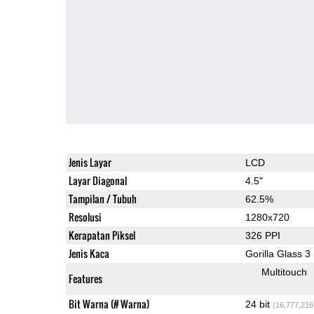
Jenis Layar
LCD
Layar Diagonal
4.5"
Tampilan / Tubuh
62.5%
Resolusi
1280x720
Kerapatan Piksel
326 PPI
Jenis Kaca
Gorilla Glass 3
Multitouch
Features
Bit Warna (# Warna)
24 bit
(16,777,216