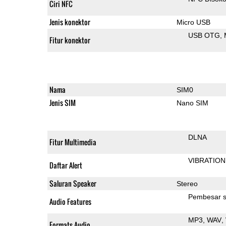
Ciri NFC
Jenis konektor
Micro USB
USB OTG
Fitur konektor
Nama
SIM0
Jenis SIM
Nano SIM
DLNA
Fitur Multimedia
VIBRATION
Daftar Alert
Saluran Speaker
Stereo
Pembesar s
Audio Features
MP3
WAV
Formats Audio