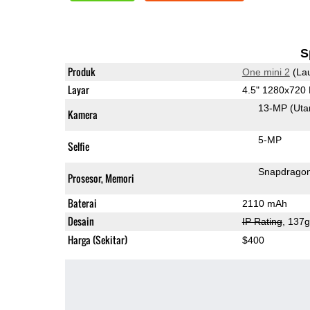
S
Produk
One mini 2
(La
Layar
4.5" 1280x720
13-MP
(Ut
Kamera
5-MP
Selfie
Snapdrago
Prosesor, Memori
Baterai
2110 mAh
Desain
IP Rating
, 137
Harga (Sekitar)
$400