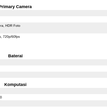
Primary Camera
ra
HDR Foto
s
720p/60fps
Baterai
Komputasi
00