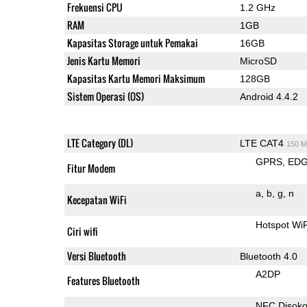
Frekuensi CPU
1.2 GHz
RAM
1GB
Kapasitas Storage untuk Pemakai
16GB
Jenis Kartu Memori
MicroSD
Kapasitas Kartu Memori Maksimum
128GB
Sistem Operasi (OS)
Android 4.4.2
LTE Category (DL)
LTE CAT4
150 M
GPRS
ED
Fitur Modem
a
b
g
n
Kecepatan WiFi
Hotspot Wi
Ciri wifi
Versi Bluetooth
Bluetooth 4.0
A2DP
Features Bluetooth
NFC Disok