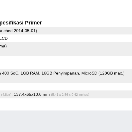
pesifikasi Primer
unched 2014-05-01)
 LCD
ama)
n 400 SoC
1GB RAM
16GB Penyimpanan
MicroSD (128GB max.)
g
, 137.4x65x10.6 mm
(4.8oz)
(5.41 x 2.56 x 0.42 inches)