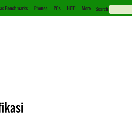
as Benchmarks
Phones
PCs
HOT!
More
Search
fikasi