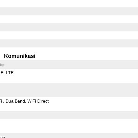
Komunikasi
bps
GE
LTE
Fi
Dua Band
WiFi Direct
ong