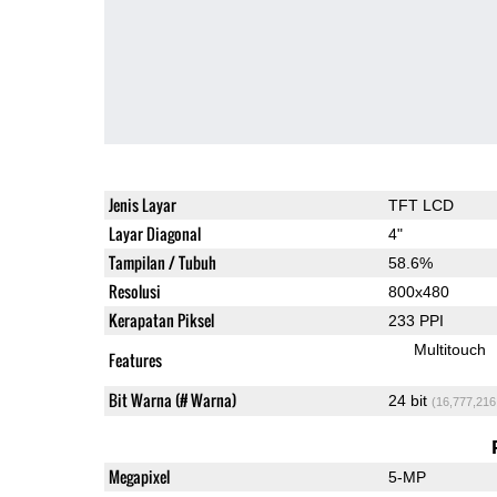
Jenis Layar
TFT LCD
Layar Diagonal
4"
Tampilan / Tubuh
58.6%
Resolusi
800x480
Kerapatan Piksel
233 PPI
Multitouch
Features
Bit Warna (# Warna)
24 bit
(16,777,216
Megapixel
5-MP