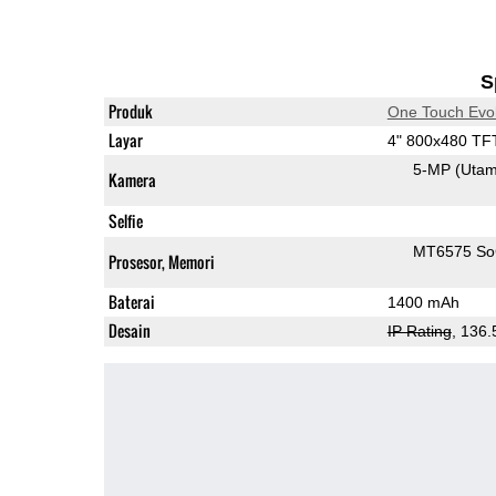
S
Produk
One Touch Evo
Layar
4" 800x480 TF
5-MP
(Uta
Kamera
Selfie
MT6575 S
Prosesor, Memori
Baterai
1400 mAh
Desain
IP Rating
, 136