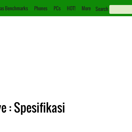
as Benchmarks
Phones
PCs
HOT!
More
Search
e : Spesifikasi