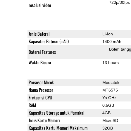
720p/30fps
resolusi video
Jenis Baterai
Li-Ion
Kapasitas Baterai (mAh)
1400 mAh
Boleh tangg
Baterai Features
Waktu Bicara
13 hours
Prosesor Merek
Mediatek
Nama Prosesor
MT6575
Frekuensi CPU
Ya GHz
RAM
0.5GB
Kapasitas Storage untuk Pemakai
4GB
Jenis Kartu Memori
MicroSD
Kapasitas Kartu Memori Maksimum
32GB