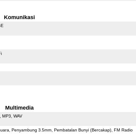
Komunikasi
GE
i
Multimedia
MP3
WAV
uara
Penyambung 3.5mm
Pembatalan Bunyi (Bercakap)
FM Radio