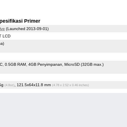
pesifikasi Primer
lve
(Launched 2013-09-01)
T LCD
ma)
oC
0.5GB RAM
4GB Penyimpanan
MicroSD (32GB max.)
.5g
, 121.5x64x11.8 mm
(4.8oz)
(4.78 x 2.52 x 0.46 inches)