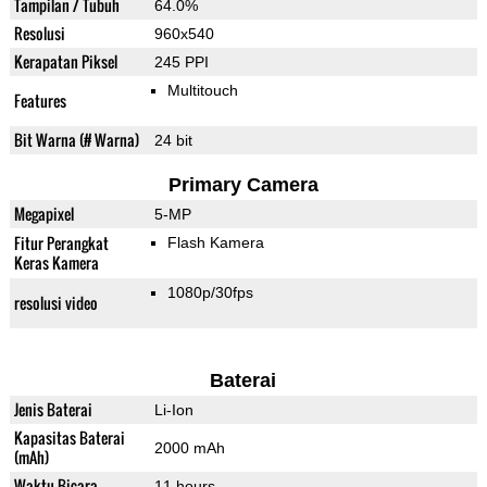
Tampilan / Tubuh
64.0%
Resolusi
960x540
Kerapatan Piksel
245 PPI
Multitouch
Features
Bit Warna (# Warna)
24 bit
Primary Camera
Megapixel
5-MP
Fitur Perangkat
Flash Kamera
Keras Kamera
1080p/30fps
resolusi video
Baterai
Jenis Baterai
Li-Ion
Kapasitas Baterai
2000 mAh
(mAh)
Waktu Bicara
11 hours