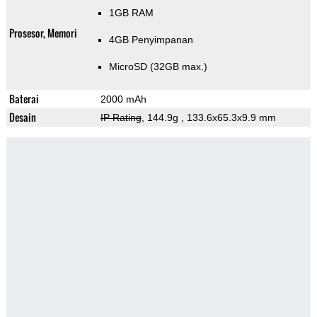
1GB RAM
Prosesor, Memori
4GB Penyimpanan
MicroSD (32GB max.)
Baterai
2000 mAh
Desain
IP Rating
, 144.9g
, 133.6x65.3x9.9 mm