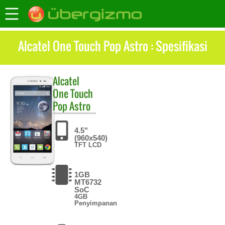
Alcatel One Touch Pop Astro : Spesifikasi
Alcatel
One Touch
Pop Astro
4.5"
(960x540)
TFT LCD
1GB
MT6732
SoC
4GB
Penyimpanan