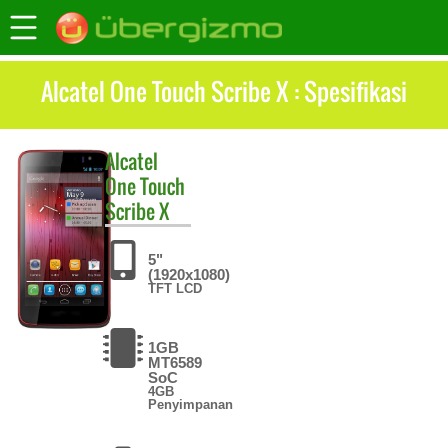
Alcatel One Touch Scribe X : Spesifikasi
Alcatel
One Touch
Scribe X
5"
(1920x1080)
TFT LCD
1GB
MT6589
SoC
4GB
Penyimpanan