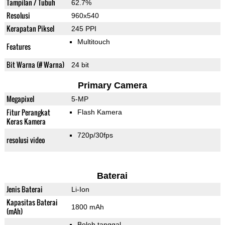
Tampilan / Tubuh
62.7%
Resolusi
960x540
Kerapatan Piksel
245 PPI
Multitouch
Features
Bit Warna (# Warna)
24 bit
Primary Camera
Megapixel
5-MP
Fitur Perangkat
Flash Kamera
Keras Kamera
720p/30fps
resolusi video
Baterai
Jenis Baterai
Li-Ion
Kapasitas Baterai
1800 mAh
(mAh)
Boleh tanggal