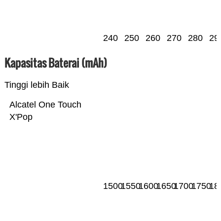
240
250
260
270
280
29
Kapasitas Baterai (mAh)
Tinggi lebih Baik
Alcatel One Touch
X'Pop
1500
1550
1600
1650
1700
1750
18