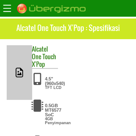
Alcatel One Touch X'Pop : Spesifikasi
Alcatel
One Touch
X'Pop
4.5"
(960x540)
TFT LCD
0.5GB
MT6577
SoC
4GB
Penyimpanan