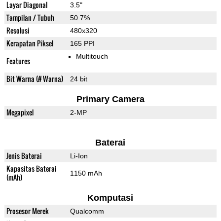
Layar Diagonal
3.5"
Tampilan / Tubuh
50.7%
Resolusi
480x320
Kerapatan Piksel
165 PPI
Multitouch
Features
Bit Warna (# Warna)
24 bit
Primary Camera
Megapixel
2-MP
Baterai
Jenis Baterai
Li-Ion
Kapasitas Baterai
1150 mAh
(mAh)
Komputasi
Prosesor Merek
Qualcomm