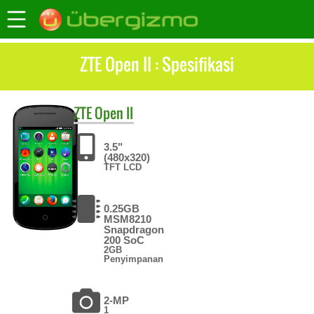
ZTE Open II : Spesifikasi
ZTE
Open II
3.5"
(480x320)
TFT LCD
0.25GB
MSM8210
Snapdragon
200 SoC
2GB
Penyimpanan
2-MP
1