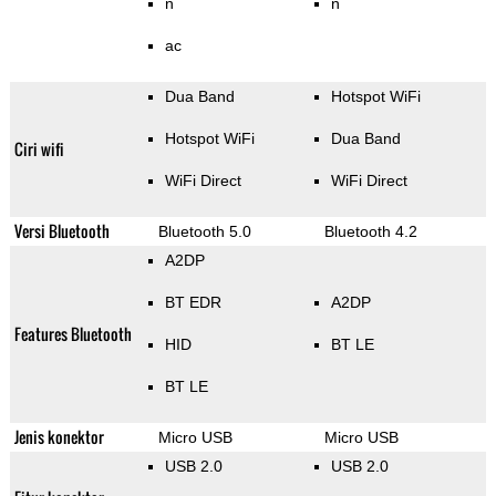
n
n
ac
Dua Band
Hotspot WiFi
Hotspot WiFi
Dua Band
Ciri wifi
WiFi Direct
WiFi Direct
Versi Bluetooth
Bluetooth 5.0
Bluetooth 4.2
A2DP
BT EDR
A2DP
Features Bluetooth
HID
BT LE
BT LE
Jenis konektor
Micro USB
Micro USB
USB 2.0
USB 2.0