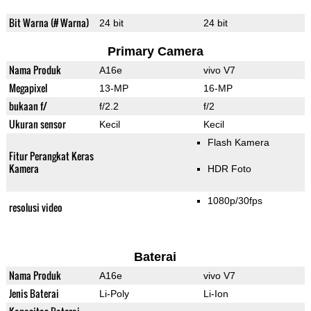
Bit Warna (# Warna)
24 bit
24 bit
Primary Camera
Nama Produk
A16e
vivo V7
Megapixel
13-MP
16-MP
bukaan f/
f/2.2
f/2
Ukuran sensor
Kecil
Kecil
Flash Kamera
Fitur Perangkat Keras
Kamera
HDR Foto
1080p/30fps
resolusi video
Baterai
Nama Produk
A16e
vivo V7
Jenis Baterai
Li-Poly
Li-Ion