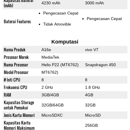
Kapasitas Baterai
4230 mAh
3000 mAh
(mAh)
Pengecasan Cepat
Pengecasan Cepat
Baterai Features
Tidak Amovible
Komputasi
Nama Produk
A16e
vivo V7
Prosesor Merek
MediaTek
Nama Prosesor
Helio P22 (MT6762)
Snapdragon 450
Model Prosesor
MT6762)
# Inti CPU
8
8
Frekuensi CPU
2 GHz
1.8 GHz
RAM
3GB/4GB
4GB
Kapasitas Storage
32GB/64GB
32GB
untuk Pemakai
Jenis Kartu Memori
MicroSDXC
MicroSD
Kapasitas Kartu
256GB
Memori Maksimum