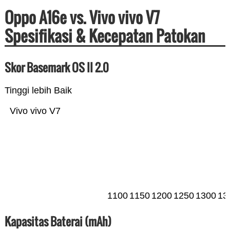
Oppo A16e vs. Vivo vivo V7
Spesifikasi & Kecepatan Patokan
Skor Basemark OS II 2.0
Tinggi lebih Baik
Vivo vivo V7
1100
1150
1200
1250
1300
13
Kapasitas Baterai (mAh)