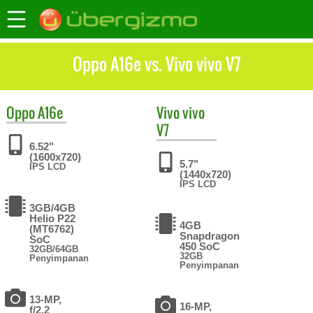
Oppo A16e vs. Vivo vivo V7
Oppo
A16e
Vivo
vivo
V7
6.52"
(1600x720)
5.7"
IPS LCD
(1440x720)
IPS LCD
3GB/4GB
Helio P22
4GB
(MT6762)
Snapdragon
SoC
450 SoC
32GB/64GB
32GB
Penyimpanan
Penyimpanan
13-MP,
16-MP,
f/2.2