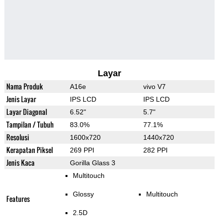
Layar
Nama Produk
A16e
vivo V7
Jenis Layar
IPS LCD
IPS LCD
Layar Diagonal
6.52"
5.7"
Tampilan / Tubuh
83.0%
77.1%
Resolusi
1600x720
1440x720
Kerapatan Piksel
269 PPI
282 PPI
Jenis Kaca
Gorilla Glass 3
Multitouch
Glossy
Multitouch
Features
2.5D