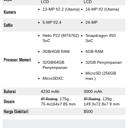
LCD
LCD
13-MP f/2.2
(Utama)
16-MP f/2
(Utama)
Kamera
5-MP f/2.4
24-MP
Selfie
Helio P22 (MT6762)
Snapdragon 450
SoC
SoC
3GB/4GB RAM
4GB RAM
Prosesor, Memori
32GB/64GB
32GB Penyimpanan
Penyimpanan
MicroSD (256GB
MicroSDXC
max.)
Baterai
4230 mAh
3000 mAh
IP Rating
, 175g
,
IP Rating
, 139g
,
Desain
75.4x164x7.85 mm
149.3x72.8x7.9 mm
Harga (Sekitar)
$500