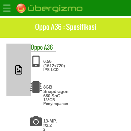
Oppo A36 : Spesifikasi
Oppo
A36
6.56"
(1612x720)
IPS LCD
8GB
Snapdragon
680 SoC
128GB
Penyimpanan
13-MP,
f/2.2
2