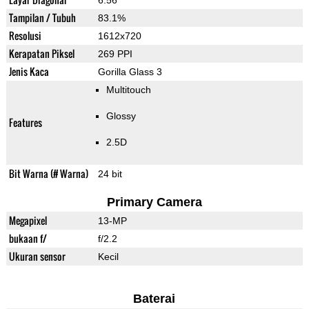
6.56"
Tampilan / Tubuh
83.1%
Resolusi
1612x720
Kerapatan Piksel
269 PPI
Jenis Kaca
Gorilla Glass 3
Multitouch
Glossy
Features
2.5D
Bit Warna (# Warna)
24 bit
Primary Camera
Megapixel
13-MP
bukaan f/
f/2.2
Ukuran sensor
Kecil
Baterai