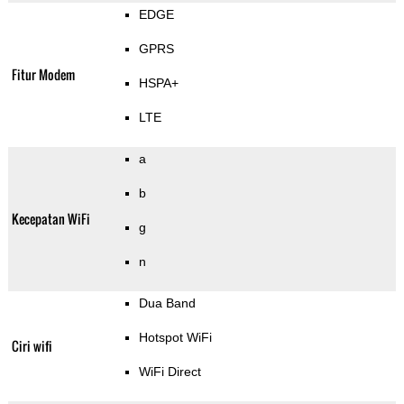
EDGE
GPRS
Fitur Modem
HSPA+
LTE
a
b
Kecepatan WiFi
g
n
Dua Band
Hotspot WiFi
Ciri wifi
WiFi Direct