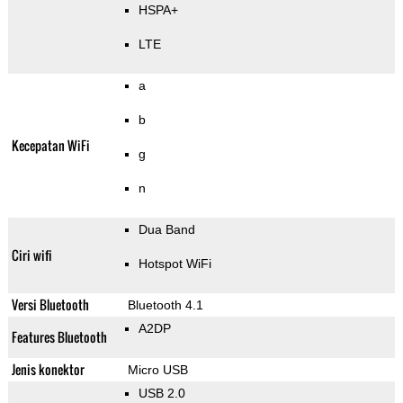
HSPA+
LTE
a
b
Kecepatan WiFi
g
n
Dua Band
Ciri wifi
Hotspot WiFi
Versi Bluetooth
Bluetooth 4.1
A2DP
Features Bluetooth
Jenis konektor
Micro USB
USB 2.0