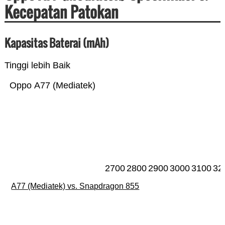
Kecepatan Patokan
Kapasitas Baterai (mAh)
Tinggi lebih Baik
Oppo A77 (Mediatek)
2700
2800
2900
3000
3100
32
A77 (Mediatek) vs. Snapdragon 855