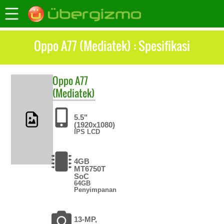
Oppo A77 (Mediatek) : Spesifikasi
Oppo
A77
(Mediatek)
5.5"
(1920x1080)
IPS LCD
4GB
MT6750T
SoC
64GB
Penyimpanan
13-MP,