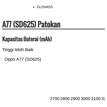
GLONASS
A77 (SD625) Patokan
Kapasitas Baterai (mAh)
Tinggi lebih Baik
Oppo A77 (SD625)
2700
2800
2900
3000
3100
32