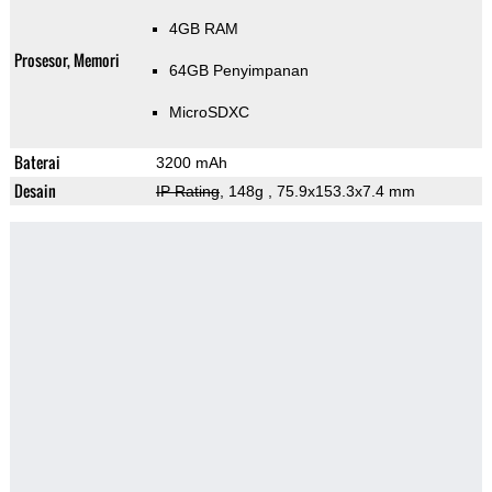
4GB RAM
Prosesor, Memori
64GB Penyimpanan
MicroSDXC
Baterai
3200 mAh
Desain
IP Rating
, 148g
, 75.9x153.3x7.4 mm