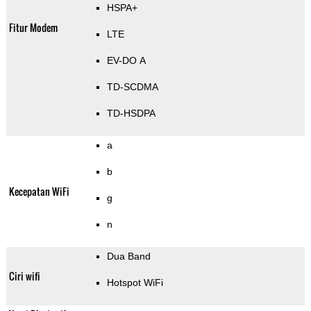
HSPA+
Fitur Modem
LTE
EV-DO A
TD-SCDMA
TD-HSDPA
a
b
Kecepatan WiFi
g
n
Dua Band
Ciri wifi
Hotspot WiFi