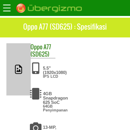
Oppo A77 (SD625) : Spesifikasi
Oppo
A77
(SD625)
5.5"
(1920x1080)
IPS LCD
4GB
Snapdragon
625 SoC
64GB
Penyimpanan
13-MP,