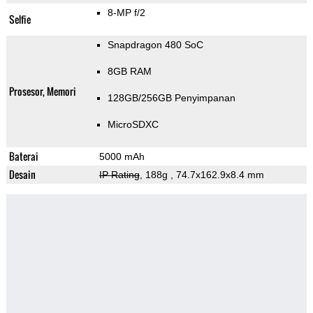
8-MP f/2
Selfie
Snapdragon 480 SoC
8GB RAM
Prosesor, Memori
128GB/256GB Penyimpanan
MicroSDXC
Baterai
5000 mAh
Desain
IP Rating
, 188g
, 74.7x162.9x8.4 mm