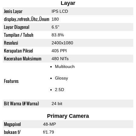
Layar
Jenis Layar
IPS LCD
display_refresh_Ühz_Ünum
180
Layar Diagonal
6.5"
Tampilan / Tubuh
83.8%
Resolusi
2400x1080
Kerapatan Piksel
405 PPI
Kecerahan Maksimum
480 NITs
Multitouch
Glossy
Features
2.5D
Bit Warna (# Warna)
24 bit
Primary Camera
Megapixel
48-MP
bukaan f/
f/1.79