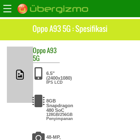
Oppo A93 5G : Spesifikasi
Oppo
A93
5G
6.5"
(2400x1080)
IPS LCD
8GB
Snapdragon
480 SoC
128GB/256GB
Penyimpanan
48-MP,