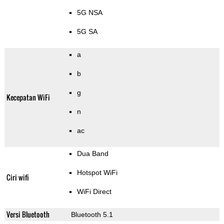
5G NSA
5G SA
a
b
g
Kecepatan WiFi
n
ac
Dua Band
Hotspot WiFi
Ciri wifi
WiFi Direct
Versi Bluetooth
Bluetooth 5.1