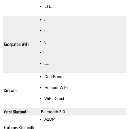
LTE
a
b
g
Kecepatan WiFi
n
ac
Dua Band
Hotspot WiFi
Ciri wifi
WiFi Direct
Versi Bluetooth
Bluetooth 5.0
A2DP
Features Bluetooth