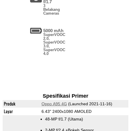
f/1.7
3
Belakang
Cameras
5000 mAh
SuperVOOC
2.0,
SuperVOOC
3.0,
SuperVOOC
4.0
Spesifikasi Primer
Produk
Oppo A95 4G
(Launched 2021-11-16)
Layar
6.43" 2400x1080 AMOLED
48-MP f/1.7
(Utama)
2-MP f/2.4
+Bokeh Sensor