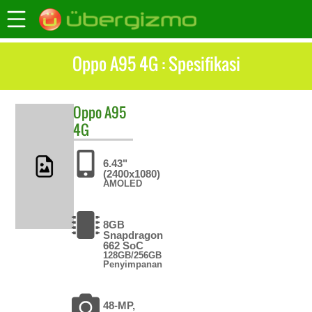
Oppo A95 4G : Spesifikasi
Oppo
A95
4G
6.43"
(2400x1080)
AMOLED
8GB
Snapdragon
662 SoC
128GB/256GB
Penyimpanan
48-MP,