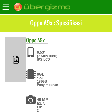
Oppo A9x : Spesifikasi
Oppo
A9x
6.53"
(2340x1080)
IPS LCD
6GB
SoC
128GB
Penyimpanan
48-MP,
f/1.7,
OIS
2