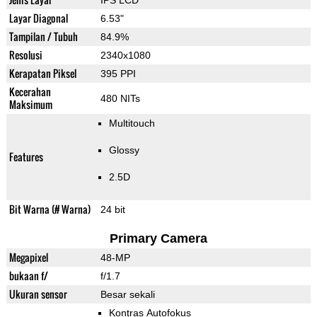
IPS LCD
Layar Diagonal
6.53"
Tampilan / Tubuh
84.9%
Resolusi
2340x1080
Kerapatan Piksel
395 PPI
Kecerahan
480 NITs
Maksimum
Multitouch
Glossy
Features
2.5D
Bit Warna (# Warna)
24 bit
Primary Camera
Megapixel
48-MP
bukaan f/
f/1.7
Ukuran sensor
Besar sekali
Kontras Autofokus