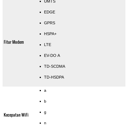
UMTS
EDGE
GPRS
HSPA+
Fitur Modem
LTE
EV-DO A
TD-SCDMA
TD-HSDPA
a
b
g
Kecepatan WiFi
n