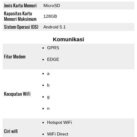
Jenis Kartu Memori
MicroSD
Kapasitas Kartu
128GB
Memori Maksimum
Sistem Operasi (OS)
Android 5.1
Komunikasi
GPRS
Fitur Modem
EDGE
a
b
Kecepatan WiFi
g
n
Hotspot WiFi
Ciri wifi
WiFi Direct