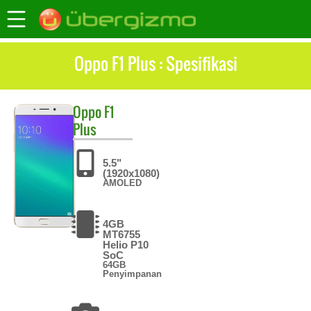
Oppo F1 Plus : Spesifikasi
Oppo
F1
Plus
5.5"
(1920x1080)
AMOLED
4GB
MT6755
Helio P10
SoC
64GB
Penyimpanan