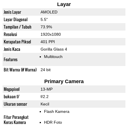
Layar
Jenis Layar
AMOLED
Layar Diagonal
5.5"
Tampilan / Tubuh
73.9%
Resolusi
1920x1080
Kerapatan Piksel
401 PPI
Jenis Kaca
Gorilla Glass 4
Multitouch
Features
Bit Warna (# Warna)
24 bit
Primary Camera
Megapixel
13-MP
bukaan f/
f/2.2
Ukuran sensor
Kecil
Flash Kamera
Fitur Perangkat
Keras Kamera
HDR Foto