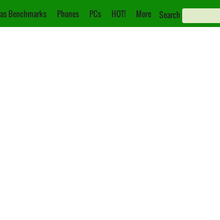
as Benchmarks
Phones
PCs
HOT!
More
Search