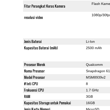
Flash Kame
Fitur Perangkat Keras Kamera
1080p/30fp
resolusi video
Jenis Baterai
Li-Ion
Kapasitas Baterai (mAh)
2500 mAh
Prosesor Merek
Qualcomm
Nama Prosesor
Snapdragon 6
Model Prosesor
MSM8939v2
# Inti CPU
8
Frekuensi CPU
1.7 GHz
RAM
3GB
Kapasitas Storage untuk Pemakai
16GB
Jenis Kartu Memori
MicroSD