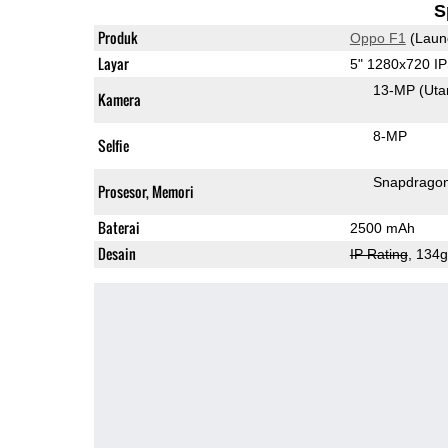
S
Produk
Oppo F1
(Laun
Layar
5" 1280x720 I
13-MP
(Ut
Kamera
8-MP
Selfie
Snapdrago
Prosesor, Memori
Baterai
2500 mAh
Desain
IP Rating
, 134