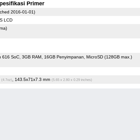
pesifikasi Primer
ched 2016-01-01)
PS LCD
ama)
n 616 SoC
3GB RAM
16GB Penyimpanan
MicroSD (128GB max.)
g
, 143.5x71x7.3 mm
(4.7oz)
(5.65 x 2.80 x 0.29 inches)