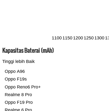
1100
1150
1200
1250
1300
13
Kapasitas Baterai (mAh)
Tinggi lebih Baik
Oppo A96
Oppo F19s
Oppo Reno6 Pro+
Realme 8 Pro
Oppo F19 Pro
Realme 6 Pro