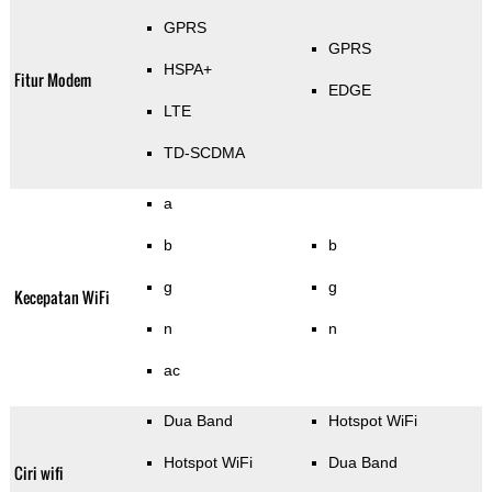
GPRS
GPRS
HSPA+
Fitur Modem
EDGE
LTE
TD-SCDMA
a
b
b
g
g
Kecepatan WiFi
n
n
ac
Dua Band
Hotspot WiFi
Hotspot WiFi
Dua Band
Ciri wifi