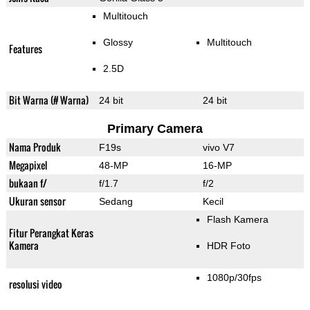
Multitouch
Glossy
Multitouch
Features
2.5D
Bit Warna (# Warna)
24 bit
24 bit
Primary Camera
Nama Produk
F19s
vivo V7
Megapixel
48-MP
16-MP
bukaan f/
f/1.7
f/2
Ukuran sensor
Sedang
Kecil
Flash Kamera
Fitur Perangkat Keras
Kamera
HDR Foto
1080p/30fps
resolusi video