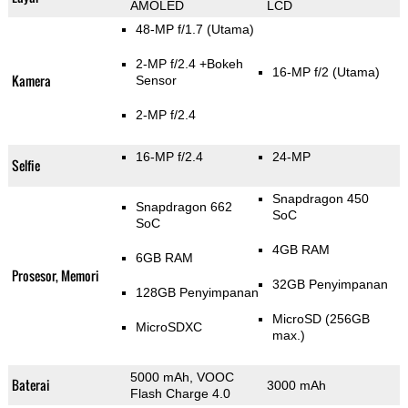
AMOLED
LCD
48-MP f/1.7
(Utama)
2-MP f/2.4
+Bokeh
16-MP f/2
(Utama)
Kamera
Sensor
2-MP f/2.4
16-MP f/2.4
24-MP
Selfie
Snapdragon 450
Snapdragon 662
SoC
SoC
4GB RAM
6GB RAM
Prosesor, Memori
32GB Penyimpanan
128GB Penyimpanan
MicroSD (256GB
MicroSDXC
max.)
5000 mAh, VOOC
Baterai
3000 mAh
Flash Charge 4.0