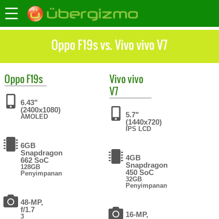
Oppo F19s vs. Vivo vivo V7
Oppo
F19s
Vivo
vivo
V7
6.43"
(2400x1080)
5.7"
AMOLED
(1440x720)
IPS LCD
6GB
Snapdragon
4GB
662 SoC
Snapdragon
128GB
450 SoC
Penyimpanan
32GB
Penyimpanan
48-MP,
f/1.7
16-MP,
3