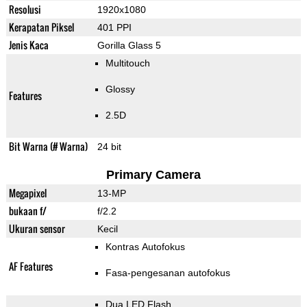
Resolusi
1920x1080
Kerapatan Piksel
401 PPI
Jenis Kaca
Gorilla Glass 5
Multitouch
Glossy
Features
2.5D
Bit Warna (# Warna)
24 bit
Primary Camera
Megapixel
13-MP
bukaan f/
f/2.2
Ukuran sensor
Kecil
Kontras Autofokus
AF Features
Fasa-pengesanan autofokus
Dua LED Flash