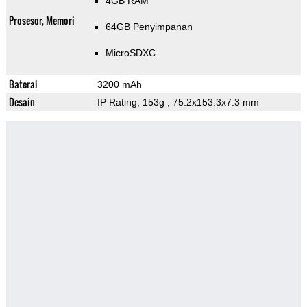
4GB RAM
Prosesor, Memori
64GB Penyimpanan
MicroSDXC
Baterai
3200 mAh
Desain
IP Rating
, 153g
, 75.2x153.3x7.3 mm