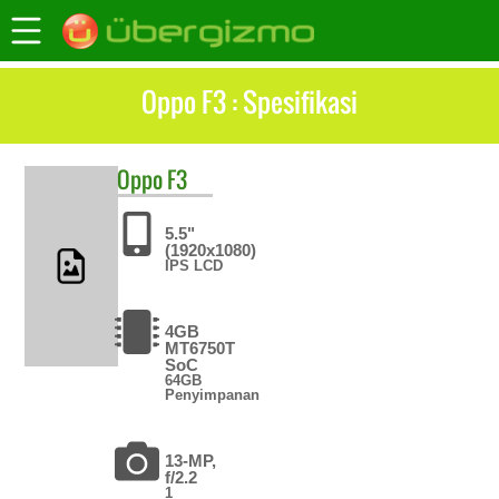
Oppo F3 : Spesifikasi
Oppo
F3
5.5"
(1920x1080)
IPS LCD
4GB
MT6750T
SoC
64GB
Penyimpanan
13-MP,
f/2.2
1