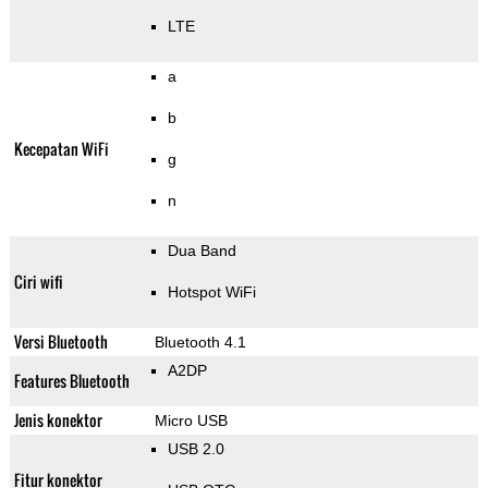
LTE
a
b
Kecepatan WiFi
g
n
Dua Band
Ciri wifi
Hotspot WiFi
Versi Bluetooth
Bluetooth 4.1
A2DP
Features Bluetooth
Jenis konektor
Micro USB
USB 2.0
Fitur konektor